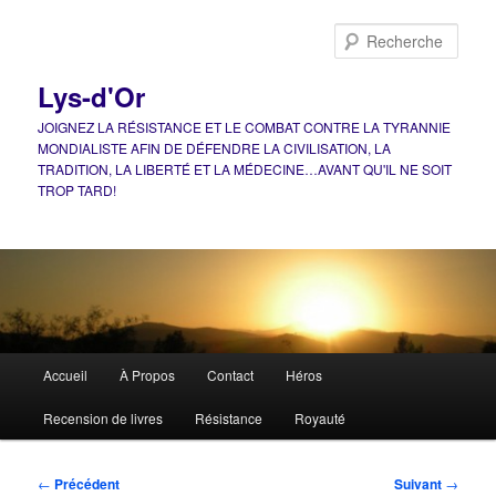
Aller
au
Rech
contenu
principal
Lys-d'Or
JOIGNEZ LA RÉSISTANCE ET LE COMBAT CONTRE LA TYRANNIE
MONDIALISTE AFIN DE DÉFENDRE LA CIVILISATION, LA
TRADITION, LA LIBERTÉ ET LA MÉDECINE…AVANT QU'IL NE SOIT
TROP TARD!
Menu
Accueil
À Propos
Contact
Héros
principal
Recension de livres
Résistance
Royauté
Navigation
←
Précédent
Suivant
→