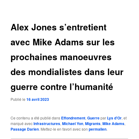
des
articles
Alex Jones s’entretient
avec Mike Adams sur les
prochaines manoeuvres
des mondialistes dans leur
guerre contre l’humanité
Publié le
16 avril 2023
Ce contenu a été publié dans
Effondrement
,
Guerre
par
Lys d'Or
, et
marqué avec
Infrastructures
,
Michael Yon
,
Migrants
,
Mike Adams
,
Passage Darien
. Mettez-le en favori avec son
permalien
.