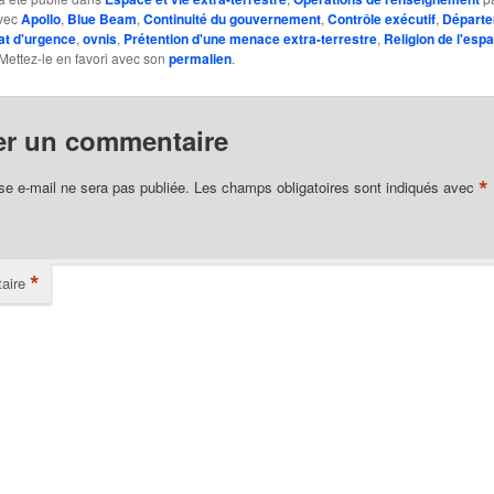
avec
Apollo
,
Blue Beam
,
Continuité du gouvernement
,
Contrôle exécutif
,
Départe
at d'urgence
,
ovnis
,
Prétention d'une menace extra-terrestre
,
Religion de l'esp
 Mettez-le en favori avec son
permalien
.
er un commentaire
*
se e-mail ne sera pas publiée.
Les champs obligatoires sont indiqués avec
*
aire