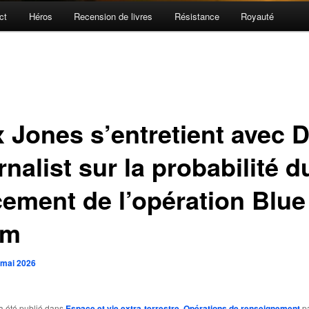
ct
Héros
Recension de livres
Résistance
Royauté
x Jones s’entretient avec 
nalist sur la probabilité d
cement de l’opération Blue
am
 mai 2026
a été publié dans
Espace et vie extra-terrestre
,
Opérations de renseignement
p