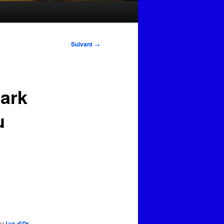
Suivant
→
Dark
u
ar
Lys d'Or
,