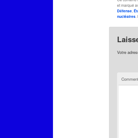
et marqué 
Défense
,
Ét
nucléaires
.
Laiss
Votre adres
Comment