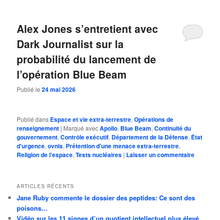
Alex Jones s’entretient avec
Dark Journalist sur la
probabilité du lancement de
l’opération Blue Beam
Publié le
24 mai 2026
Publié dans
Espace et vie extra-terrestre
,
Opérations de
renseignement
|
Marqué avec
Apollo
,
Blue Beam
,
Continuité du
gouvernement
,
Contrôle exécutif
,
Département de la Défense
,
État
d'urgence
,
ovnis
,
Prétention d'une menace extra-terrestre
,
Religion de l'espace
,
Tests nucléaires
|
Laisser un commentaire
ARTICLES RÉCENTS
Jane Ruby commente le dossier des peptides: Ce sont des
poisons…
Vidéo sur les 11 signes d’un quotient intellectuel plus élevé