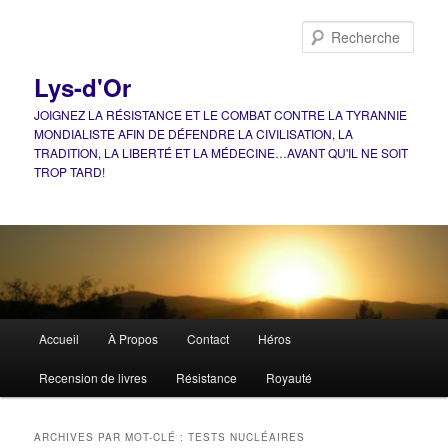
Aller
Aller
au
au
Rech
contenu
contenu
principal
secondaire
Lys-d'Or
JOIGNEZ LA RÉSISTANCE ET LE COMBAT CONTRE LA TYRANNIE
MONDIALISTE AFIN DE DÉFENDRE LA CIVILISATION, LA
TRADITION, LA LIBERTÉ ET LA MÉDECINE…AVANT QU'IL NE SOIT
TROP TARD!
Menu
Accueil
À Propos
Contact
Héros
principal
Recension de livres
Résistance
Royauté
ARCHIVES PAR MOT-CLÉ :
TESTS NUCLÉAIRES