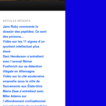
ARTICLES RÉCENTS
Jane Ruby commente le
dossier des peptides: Ce sont
des poisons…
Vidéo sur les 11 signes d’un
quotient intellectuel plus
élevé
Dani Henderson s’entretient
avec l’avocat Reiner
Fuellmich sur sa détention
illégale en Allemagne
Vidéo sur la cité souterraine
ensevelie sous la ville de
Sacramento aux États-Unis
Maria Zeee s’entretient avec
Mike Adams sur
l’effondrement civilisationnel
qui est en train de se produire