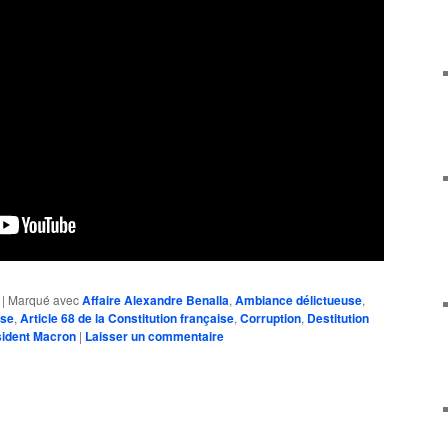
|
Marqué avec
Affaire Alexandre Benalla
,
Ambiance délictueuse
,
ise
,
Article 68 de la Constitution française
,
Corruption
,
Destitution
sident Macron
|
Laisser un commentaire