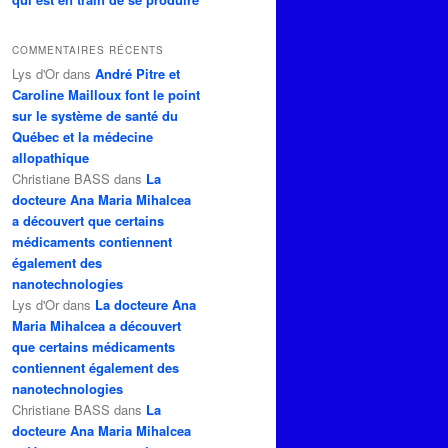
COMMENTAIRES RÉCENTS
Lys d'Or
dans
André Pitre et
Caroline Mailloux font le point
sur le système de santé du
Québec et la médecine
allopathique
Christiane BASS
dans
La
docteure Ana Maria Mihalcea
a découvert que certains
médicaments contiennent
également des
nanotechnologies
Lys d'Or
dans
La docteure Ana
Maria Mihalcea a découvert
que certains médicaments
contiennent également des
nanotechnologies
Christiane BASS
dans
La
docteure Ana Maria Mihalcea