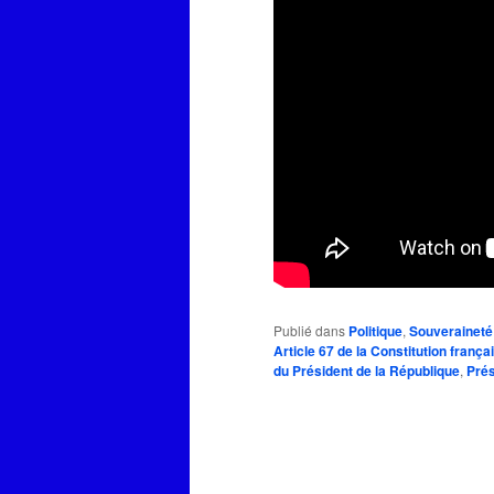
Publié dans
Politique
,
Souveraineté
Article 67 de la Constitution frança
du Président de la République
,
Pré