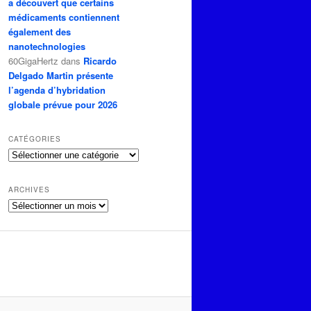
a découvert que certains
médicaments contiennent
également des
nanotechnologies
60GigaHertz
dans
Ricardo
Delgado Martin présente
l’agenda d’hybridation
globale prévue pour 2026
CATÉGORIES
Catégories
ARCHIVES
Archives