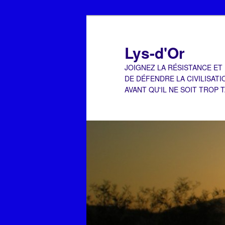
Aller
Aller
au
au
contenu
contenu
Lys-d'Or
principal
secondaire
JOIGNEZ LA RÉSISTANCE ET
DE DÉFENDRE LA CIVILISATI
AVANT QU'IL NE SOIT TROP 