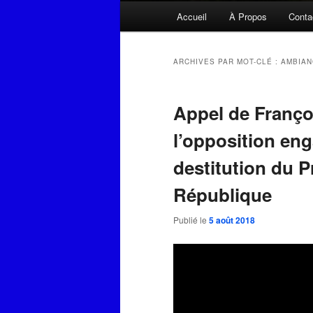
Menu
Accueil
À Propos
Conta
principal
ARCHIVES PAR MOT-CLÉ :
AMBIAN
Appel de Franço
l’opposition en
destitution du P
République
Publié le
5 août 2018