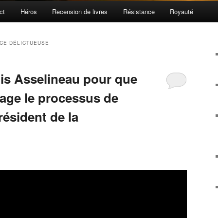
ct
Héros
Recension de livres
Résistance
Royauté
CE DÉLICTUEUSE
is Asselineau pour que
gage le processus de
résident de la