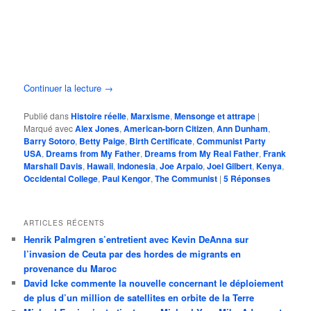
Continuer la lecture
→
Publié dans
Histoire réelle
,
Marxisme
,
Mensonge et attrape
|
Marqué avec
Alex Jones
,
American-born Citizen
,
Ann Dunham
,
Barry Sotoro
,
Betty Paige
,
Birth Certificate
,
Communist Party
USA
,
Dreams from My Father
,
Dreams from My Real Father
,
Frank
Marshall Davis
,
Hawaii
,
Indonesia
,
Joe Arpaio
,
Joel Gilbert
,
Kenya
,
Occidental College
,
Paul Kengor
,
The Communist
|
5
Réponses
ARTICLES RÉCENTS
Henrik Palmgren s’entretient avec Kevin DeAnna sur
l’invasion de Ceuta par des hordes de migrants en
provenance du Maroc
David Icke commente la nouvelle concernant le déploiement
de plus d’un million de satellites en orbite de la Terre