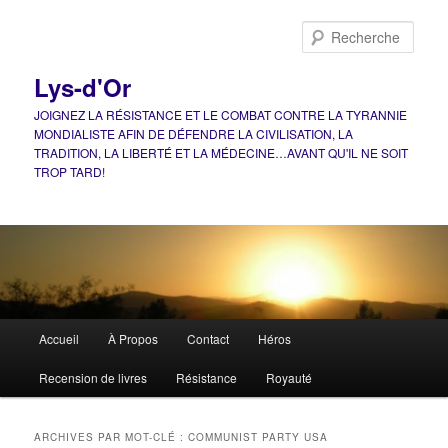
Aller
Aller
au
au
Rech
contenu
contenu
principal
secondaire
Lys-d'Or
JOIGNEZ LA RÉSISTANCE ET LE COMBAT CONTRE LA TYRANNIE
MONDIALISTE AFIN DE DÉFENDRE LA CIVILISATION, LA
TRADITION, LA LIBERTÉ ET LA MÉDECINE…AVANT QU'IL NE SOIT
TROP TARD!
Menu
Accueil
À Propos
Contact
Héros
principal
Recension de livres
Résistance
Royauté
ARCHIVES PAR MOT-CLÉ :
COMMUNIST PARTY USA