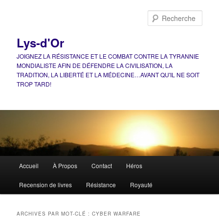
Aller
Aller
au
au
Rech
contenu
contenu
principal
secondaire
Lys-d'Or
JOIGNEZ LA RÉSISTANCE ET LE COMBAT CONTRE LA TYRANNIE
MONDIALISTE AFIN DE DÉFENDRE LA CIVILISATION, LA
TRADITION, LA LIBERTÉ ET LA MÉDECINE…AVANT QU'IL NE SOIT
TROP TARD!
Menu
Accueil
À Propos
Contact
Héros
principal
Recension de livres
Résistance
Royauté
ARCHIVES PAR MOT-CLÉ :
CYBER WARFARE