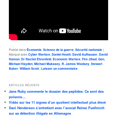
Publié dans
Économie
,
Science de la guerre
,
Sécurité nationale
|
Marqué avec
Cyber Warfare
,
Daniel Heath
,
David Aufhauser
,
David
Hamon
,
Dr Rachel Ehrenfeld
,
Economic Warfare
,
Fire Jihad
,
Gen.
Michael Hayden
,
Michael Mukasey
,
R. James Woolsey
,
Stewart
Baker
,
William Scott
|
Laisser un commentaire
ARTICLES RÉCENTS
Jane Ruby commente le dossier des peptides: Ce sont des
poisons…
Vidéo sur les 11 signes d’un quotient intellectuel plus élevé
Dani Henderson s’entretient avec l’avocat Reiner Fuellmich
sur sa détention illégale en Allemagne