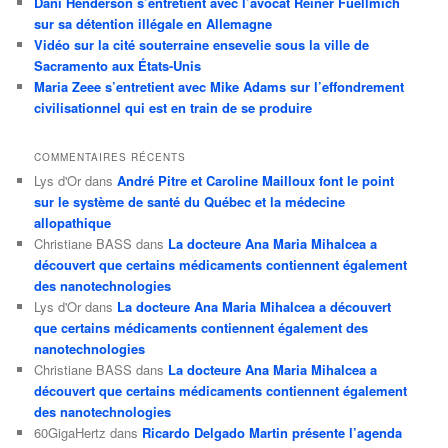
Dani Henderson s’entretient avec l’avocat Reiner Fuellmich
sur sa détention illégale en Allemagne
Vidéo sur la cité souterraine ensevelie sous la ville de
Sacramento aux États-Unis
Maria Zeee s’entretient avec Mike Adams sur l’effondrement
civilisationnel qui est en train de se produire
COMMENTAIRES RÉCENTS
Lys d'Or
dans
André Pitre et Caroline Mailloux font le point
sur le système de santé du Québec et la médecine
allopathique
Christiane BASS
dans
La docteure Ana Maria Mihalcea a
découvert que certains médicaments contiennent également
des nanotechnologies
Lys d'Or
dans
La docteure Ana Maria Mihalcea a découvert
que certains médicaments contiennent également des
nanotechnologies
Christiane BASS
dans
La docteure Ana Maria Mihalcea a
découvert que certains médicaments contiennent également
des nanotechnologies
60GigaHertz
dans
Ricardo Delgado Martin présente l’agenda