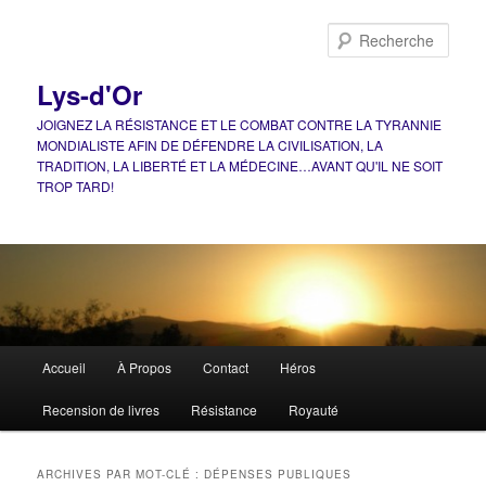
Aller
Aller
au
au
Rech
contenu
contenu
principal
secondaire
Lys-d'Or
JOIGNEZ LA RÉSISTANCE ET LE COMBAT CONTRE LA TYRANNIE
MONDIALISTE AFIN DE DÉFENDRE LA CIVILISATION, LA
TRADITION, LA LIBERTÉ ET LA MÉDECINE…AVANT QU'IL NE SOIT
TROP TARD!
Menu
Accueil
À Propos
Contact
Héros
principal
Recension de livres
Résistance
Royauté
ARCHIVES PAR MOT-CLÉ :
DÉPENSES PUBLIQUES