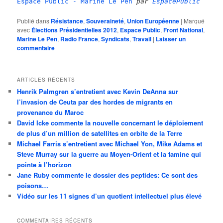
Espace Public - Marine Le Pen
par
EspacePublic
Publié dans
Résistance
,
Souveraineté
,
Union Européenne
|
Marqué
avec
Élections Présidentielles 2012
,
Espace Public
,
Front National
,
Marine Le Pen
,
Radio France
,
Syndicats
,
Travail
|
Laisser un
commentaire
ARTICLES RÉCENTS
Henrik Palmgren s’entretient avec Kevin DeAnna sur
l’invasion de Ceuta par des hordes de migrants en
provenance du Maroc
David Icke commente la nouvelle concernant le déploiement
de plus d’un million de satellites en orbite de la Terre
Michael Farris s’entretient avec Michael Yon, Mike Adams et
Steve Murray sur la guerre au Moyen-Orient et la famine qui
pointe à l’horizon
Jane Ruby commente le dossier des peptides: Ce sont des
poisons…
Vidéo sur les 11 signes d’un quotient intellectuel plus élevé
COMMENTAIRES RÉCENTS