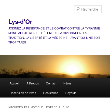
Aller
Aller
au
au
Rech
contenu
contenu
principal
secondaire
Lys-d'Or
JOIGNEZ LA RÉSISTANCE ET LE COMBAT CONTRE LA TYRANNIE
MONDIALISTE AFIN DE DÉFENDRE LA CIVILISATION, LA
TRADITION, LA LIBERTÉ ET LA MÉDECINE…AVANT QU'IL NE SOIT
TROP TARD!
Menu
Accueil
À Propos
Contact
Héros
principal
Recension de livres
Résistance
Royauté
ARCHIVES PAR MOT-CLÉ :
ESPACE PUBLIC