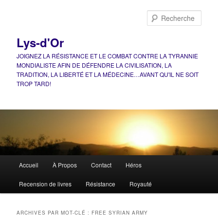
Aller
Aller
au
au
Rech
contenu
contenu
principal
secondaire
Lys-d'Or
JOIGNEZ LA RÉSISTANCE ET LE COMBAT CONTRE LA TYRANNIE
MONDIALISTE AFIN DE DÉFENDRE LA CIVILISATION, LA
TRADITION, LA LIBERTÉ ET LA MÉDECINE…AVANT QU'IL NE SOIT
TROP TARD!
Menu
Accueil
À Propos
Contact
Héros
principal
Recension de livres
Résistance
Royauté
ARCHIVES PAR MOT-CLÉ :
FREE SYRIAN ARMY