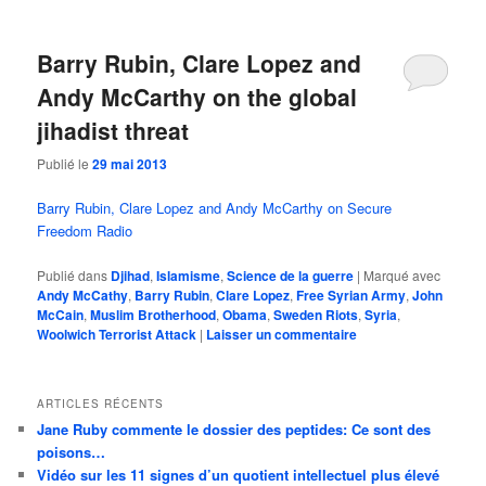
Barry Rubin, Clare Lopez and
Andy McCarthy on the global
jihadist threat
Publié le
29 mai 2013
Barry Rubin, Clare Lopez and Andy McCarthy on Secure
Freedom Radio
Publié dans
Djihad
,
Islamisme
,
Science de la guerre
|
Marqué avec
Andy McCathy
,
Barry Rubin
,
Clare Lopez
,
Free Syrian Army
,
John
McCain
,
Muslim Brotherhood
,
Obama
,
Sweden Riots
,
Syria
,
Woolwich Terrorist Attack
|
Laisser un commentaire
ARTICLES RÉCENTS
Jane Ruby commente le dossier des peptides: Ce sont des
poisons…
Vidéo sur les 11 signes d’un quotient intellectuel plus élevé