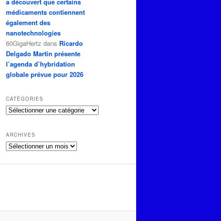
a découvert que certains
médicaments contiennent
également des
nanotechnologies
60GigaHertz
dans
Ricardo
Delgado Martin présente
l’agenda d’hybridation
globale prévue pour 2026
CATÉGORIES
Catégories
ARCHIVES
Archives