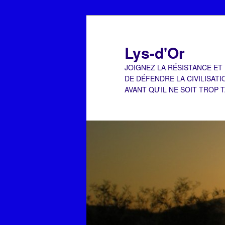
Aller
Aller
au
au
contenu
contenu
Lys-d'Or
principal
secondaire
JOIGNEZ LA RÉSISTANCE ET
DE DÉFENDRE LA CIVILISATI
AVANT QU'IL NE SOIT TROP 