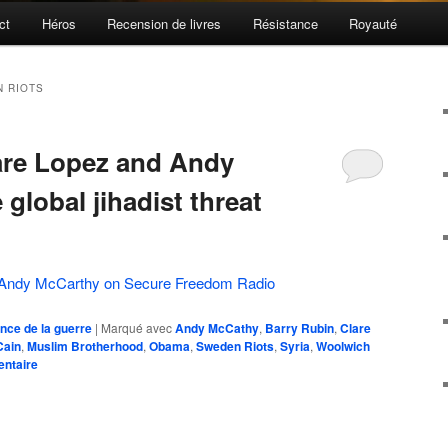
ct
Héros
Recension de livres
Résistance
Royauté
 RIOTS
are Lopez and Andy
global jihadist threat
d Andy McCarthy on Secure Freedom Radio
nce de la guerre
|
Marqué avec
Andy McCathy
,
Barry Rubin
,
Clare
Cain
,
Muslim Brotherhood
,
Obama
,
Sweden Riots
,
Syria
,
Woolwich
entaire