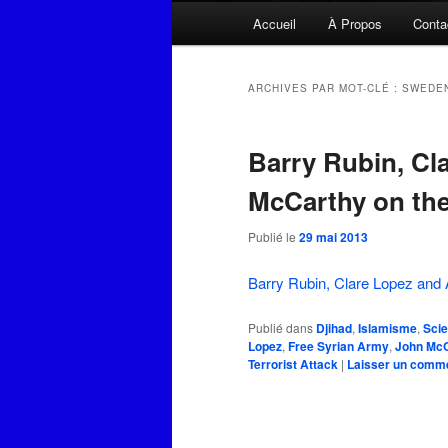
Menu
Accueil
À Propos
Conta
principal
ARCHIVES PAR MOT-CLÉ :
SWEDEN
Barry Rubin, Cl
McCarthy on the 
Publié le
29 mai 2013
Barry Rubin, Clare Lopez an
Publié dans
Djihad
,
Islamisme
,
Scie
Lopez
,
Free Syrian Army
,
John Mc
Terrorist Attack
|
Laisser un comm