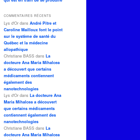
COMMENTAIRES RÉCENTS
Lys d'Or
dans
André Pitre et
Caroline Mailloux font le point
sur le système de santé du
Québec et la médecine
allopathique
Christiane BASS
dans
La
docteure Ana Maria Mihalcea
a découvert que certains
médicaments contiennent
également des
nanotechnologies
Lys d'Or
dans
La docteure Ana
Maria Mihalcea a découvert
que certains médicaments
contiennent également des
nanotechnologies
Christiane BASS
dans
La
docteure Ana Maria Mihalcea