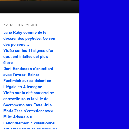
ARTICLES RÉCENTS
Jane Ruby commente le
dossier des peptides: Ce sont
des poisons…
Vidéo sur les 11 signes d’un
quotient intellectuel plus
élevé
Dani Henderson s’entretient
avec l’avocat Reiner
Fuellmich sur sa détention
illégale en Allemagne
Vidéo sur la cité souterraine
ensevelie sous la ville de
Sacramento aux États-Unis
Maria Zeee s’entretient avec
Mike Adams sur
l’effondrement civilisationnel
qui est en train de se produire