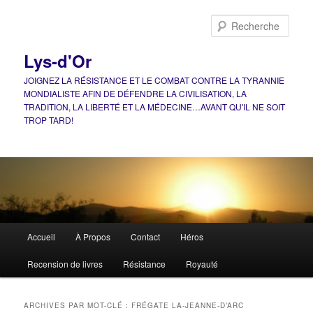
Aller
Aller
au
au
Rech
contenu
contenu
principal
secondaire
Lys-d'Or
JOIGNEZ LA RÉSISTANCE ET LE COMBAT CONTRE LA TYRANNIE
MONDIALISTE AFIN DE DÉFENDRE LA CIVILISATION, LA
TRADITION, LA LIBERTÉ ET LA MÉDECINE…AVANT QU'IL NE SOIT
TROP TARD!
Menu
Accueil
À Propos
Contact
Héros
principal
Recension de livres
Résistance
Royauté
ARCHIVES PAR MOT-CLÉ :
FRÉGATE LA-JEANNE-D’ARC