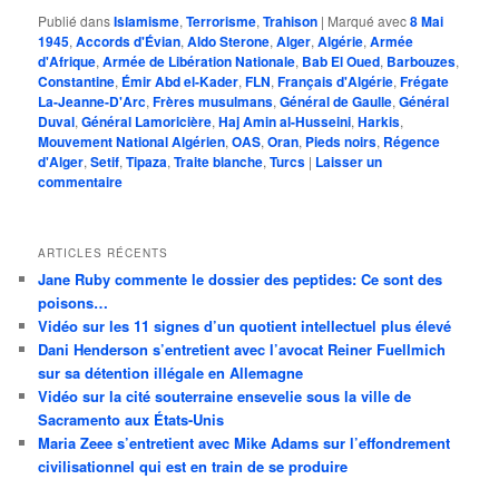
Publié dans
Islamisme
,
Terrorisme
,
Trahison
|
Marqué avec
8 Mai
1945
,
Accords d'Évian
,
Aldo Sterone
,
Alger
,
Algérie
,
Armée
d'Afrique
,
Armée de Libération Nationale
,
Bab El Oued
,
Barbouzes
,
Constantine
,
Émir Abd el-Kader
,
FLN
,
Français d'Algérie
,
Frégate
La-Jeanne-D'Arc
,
Frères musulmans
,
Général de Gaulle
,
Général
Duval
,
Général Lamoricière
,
Haj Amin al-Husseini
,
Harkis
,
Mouvement National Algérien
,
OAS
,
Oran
,
Pieds noirs
,
Régence
d'Alger
,
Setif
,
Tipaza
,
Traite blanche
,
Turcs
|
Laisser un
commentaire
ARTICLES RÉCENTS
Jane Ruby commente le dossier des peptides: Ce sont des
poisons…
Vidéo sur les 11 signes d’un quotient intellectuel plus élevé
Dani Henderson s’entretient avec l’avocat Reiner Fuellmich
sur sa détention illégale en Allemagne
Vidéo sur la cité souterraine ensevelie sous la ville de
Sacramento aux États-Unis
Maria Zeee s’entretient avec Mike Adams sur l’effondrement
civilisationnel qui est en train de se produire