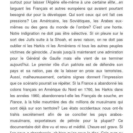
surtout pour laisser l’Algérie elle-même à une
certaine élite
…en
larguant les Français et autres européens qui avaient pourtant
besogné dur pour la développer. Qui sont ceux qui ont fait ces
pressions? Les Américains, les Soviétiques, les Arabes eux-
mêmes ou des gens du monde de l’ombre? C’est une honte.
Notre indignation ne doit pas être sélective. Si on pleure sur le
sort des Juifs suite à la Shoah, et avec raison, on ne doit pas
oublier ni les Harkis ni les Arméniens ni tous les autres peuples
victimes de génocide. J’avais jusqu’à maintenant une admiration
pour le Général de Gaulle mais elle vient de se terminer
aujourd’hui. Le premier rôle d’un patriote est de défendre son
pays et sa nation, pas de la laisser en proie aux terroristes.
Aussi, malheureusement, certains signes donnent l’impression
que ce scénario pourrait se répéter. Si la France a abandonné les
colons français en Amérique du Nord en 1760, les Harkis dans
les années 1960, abandonnera-t-elle les Français de souche,
en
France
, à la folie meurtrière des dix millions de musulmans qui
sont déjà sur son territoire? Les états occidentaux nous ont-ils
trahis secrètement afin de se concilier les pays arabos-
musulmans, exportateurs de pétrole pour la plupart? Ce
documentaire doit être vu et revu et médité. L’heure est grave. Si
l’on nous a abandonnés, eh bien qu’on nous le dise. Cela aura au