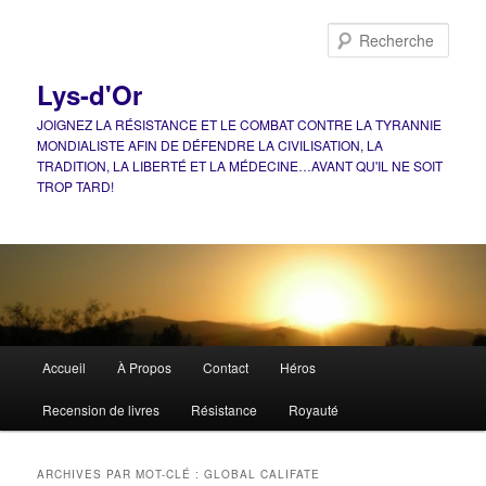
Aller
Aller
au
au
Rech
contenu
contenu
principal
secondaire
Lys-d'Or
JOIGNEZ LA RÉSISTANCE ET LE COMBAT CONTRE LA TYRANNIE
MONDIALISTE AFIN DE DÉFENDRE LA CIVILISATION, LA
TRADITION, LA LIBERTÉ ET LA MÉDECINE…AVANT QU'IL NE SOIT
TROP TARD!
Menu
Accueil
À Propos
Contact
Héros
principal
Recension de livres
Résistance
Royauté
ARCHIVES PAR MOT-CLÉ :
GLOBAL CALIFATE