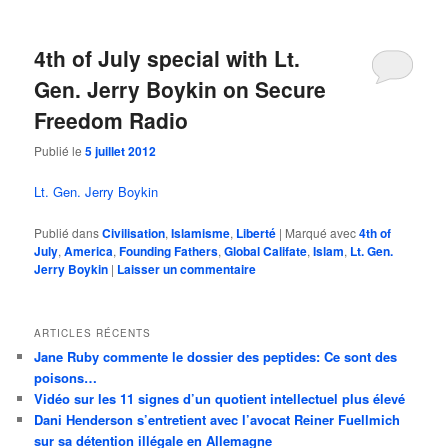
4th of July special with Lt.
Gen. Jerry Boykin on Secure
Freedom Radio
Publié le
5 juillet 2012
Lt. Gen. Jerry Boykin
Publié dans
Civilisation
,
Islamisme
,
Liberté
|
Marqué avec
4th of
July
,
America
,
Founding Fathers
,
Global Califate
,
Islam
,
Lt. Gen.
Jerry Boykin
|
Laisser un commentaire
ARTICLES RÉCENTS
Jane Ruby commente le dossier des peptides: Ce sont des
poisons…
Vidéo sur les 11 signes d’un quotient intellectuel plus élevé
Dani Henderson s’entretient avec l’avocat Reiner Fuellmich
sur sa détention illégale en Allemagne