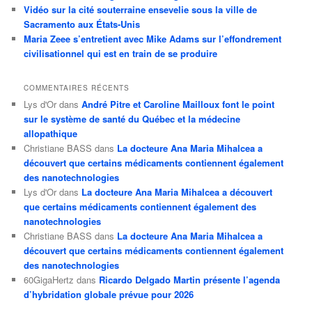
Vidéo sur la cité souterraine ensevelie sous la ville de
Sacramento aux États-Unis
Maria Zeee s’entretient avec Mike Adams sur l’effondrement
civilisationnel qui est en train de se produire
COMMENTAIRES RÉCENTS
Lys d'Or
dans
André Pitre et Caroline Mailloux font le point
sur le système de santé du Québec et la médecine
allopathique
Christiane BASS
dans
La docteure Ana Maria Mihalcea a
découvert que certains médicaments contiennent également
des nanotechnologies
Lys d'Or
dans
La docteure Ana Maria Mihalcea a découvert
que certains médicaments contiennent également des
nanotechnologies
Christiane BASS
dans
La docteure Ana Maria Mihalcea a
découvert que certains médicaments contiennent également
des nanotechnologies
60GigaHertz
dans
Ricardo Delgado Martin présente l’agenda
d’hybridation globale prévue pour 2026