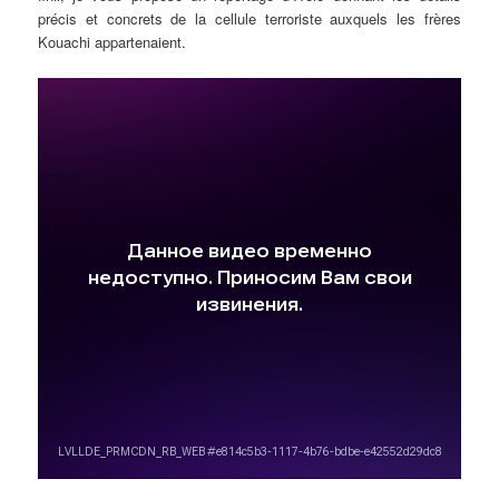
précis et concrets de la cellule terroriste auxquels les frères
Kouachi appartenaient.