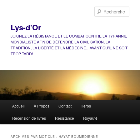
Aller
Aller
au
au
Rech
contenu
contenu
principal
secondaire
Lys-d'Or
JOIGNEZ LA RÉSISTANCE ET LE COMBAT CONTRE LA TYRANNIE
MONDIALISTE AFIN DE DÉFENDRE LA CIVILISATION, LA
TRADITION, LA LIBERTÉ ET LA MÉDECINE…AVANT QU'IL NE SOIT
TROP TARD!
Menu
Accueil
À Propos
Contact
Héros
principal
Recension de livres
Résistance
Royauté
ARCHIVES PAR MOT-CLÉ :
HAYAT BOUMEDIENNE