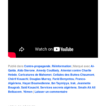
Publié dans
Contre-propagande
,
Réinformation
|
Marqué avec
Al-
Qaida
,
Aldo Sterone
,
Amedy Coulibaly
,
Attentat contre Charlie
Hebdo
,
Caricatures de Mahomet
,
Cellules des Buttes-Chaumont
,
Chérif Kouachi
,
Douglas Murray
,
Farid Benyettou
,
Franco-
Algériens
,
Hayat Boumedienne
,
Ibn Taymiyya
,
Irak
,
Jeannette
Bougrab
,
Said Kouachi
,
Services secrets algériens
,
Smaïn Ait Ali
Belkacem
,
Yémen
|
Laisser un commentaire