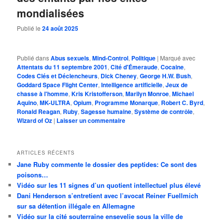
mondialisées
Publié le
24 août 2025
Publié dans
Abus sexuels
,
Mind-Control
,
Politique
|
Marqué avec
Attentats du 11 septembre 2001
,
Cité d'Émeraude
,
Cocaine
,
Codes Clés et Déclencheurs
,
Dick Cheney
,
George H.W. Bush
,
Goddard Space Flight Center
,
Intelligence artificielle
,
Jeux de
chasse à l'homme
,
Kris Kristofferson
,
Marilyn Monroe
,
Michael
Aquino
,
MK-ULTRA
,
Opium
,
Programme Monarque
,
Robert C. Byrd
,
Ronald Reagan
,
Ruby
,
Sagesse humaine
,
Système de contrôle
,
Wizard of Oz
|
Laisser un commentaire
ARTICLES RÉCENTS
Jane Ruby commente le dossier des peptides: Ce sont des
poisons…
Vidéo sur les 11 signes d’un quotient intellectuel plus élevé
Dani Henderson s’entretient avec l’avocat Reiner Fuellmich
sur sa détention illégale en Allemagne
Vidéo sur la cité souterraine ensevelie sous la ville de