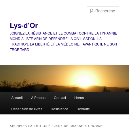
Aller
Aller
au
au
Rech
contenu
contenu
principal
secondaire
Lys-d'Or
JOIGNEZ LA RÉSISTANCE ET LE COMBAT CONTRE LA TYRANNIE
MONDIALISTE AFIN DE DÉFENDRE LA CIVILISATION, LA
TRADITION, LA LIBERTÉ ET LA MÉDECINE…AVANT QU'IL NE SOIT
TROP TARD!
Menu
Accueil
À Propos
Contact
Héros
principal
Recension de livres
Résistance
Royauté
ARCHIVES PAR MOT-CLÉ :
JEUX DE CHASSE À L’HOMME