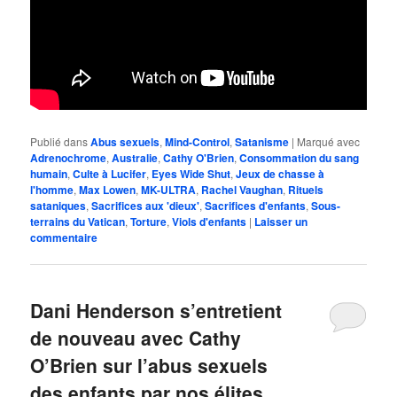
Publié dans
Abus sexuels
,
Mind-Control
,
Satanisme
|
Marqué avec
Adrenochrome
,
Australie
,
Cathy O'Brien
,
Consommation du sang
humain
,
Culte à Lucifer
,
Eyes Wide Shut
,
Jeux de chasse à
l'homme
,
Max Lowen
,
MK-ULTRA
,
Rachel Vaughan
,
Rituels
sataniques
,
Sacrifices aux 'dieux'
,
Sacrifices d'enfants
,
Sous-
terrains du Vatican
,
Torture
,
Viols d'enfants
|
Laisser un
commentaire
Dani Henderson s’entretient
de nouveau avec Cathy
O’Brien sur l’abus sexuels
des enfants par nos élites