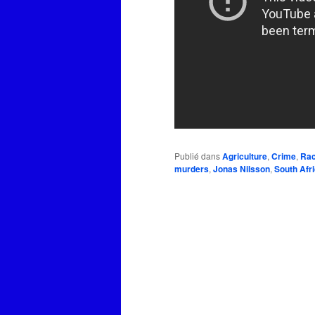
Publié dans
Agriculture
,
Crime
,
Ra
murders
,
Jonas Nilsson
,
South Afr