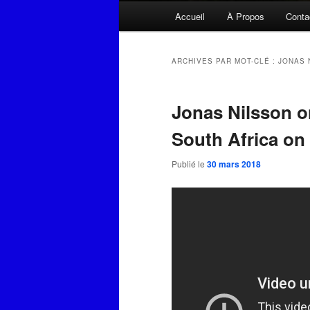
Menu
Accueil
À Propos
Conta
principal
ARCHIVES PAR MOT-CLÉ :
JONAS 
Jonas Nilsson o
South Africa on
Publié le
30 mars 2018