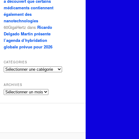
a découvert que certains
médicaments contiennent
également des
nanotechnologies
60GigaHertz
dans
Ricardo
Delgado Martin présente
l’agenda d’hybridation
globale prévue pour 2026
CATÉGORIES
Catégories
ARCHIVES
Archives