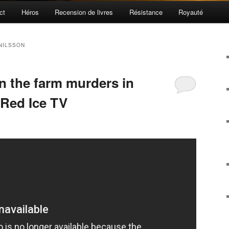
ct
Héros
Recension de livres
Résistance
Royauté
NILSSON
n the farm murders in
 Red Ice TV