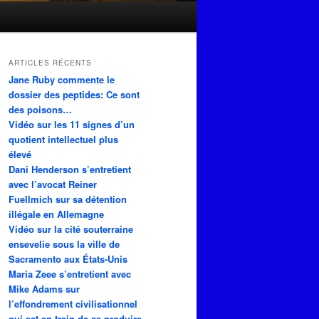
ARTICLES RÉCENTS
Jane Ruby commente le
dossier des peptides: Ce sont
des poisons…
Vidéo sur les 11 signes d’un
quotient intellectuel plus
élevé
Dani Henderson s’entretient
avec l’avocat Reiner
Fuellmich sur sa détention
illégale en Allemagne
Vidéo sur la cité souterraine
ensevelie sous la ville de
Sacramento aux États-Unis
Maria Zeee s’entretient avec
Mike Adams sur
l’effondrement civilisationnel
qui est en train de se produire