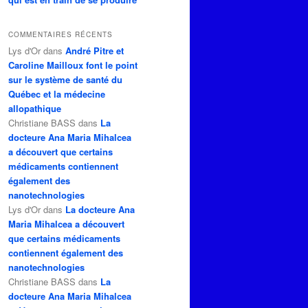
COMMENTAIRES RÉCENTS
Lys d'Or
dans
André Pitre et
Caroline Mailloux font le point
sur le système de santé du
Québec et la médecine
allopathique
Christiane BASS
dans
La
docteure Ana Maria Mihalcea
a découvert que certains
médicaments contiennent
également des
nanotechnologies
Lys d'Or
dans
La docteure Ana
Maria Mihalcea a découvert
que certains médicaments
contiennent également des
nanotechnologies
Christiane BASS
dans
La
docteure Ana Maria Mihalcea