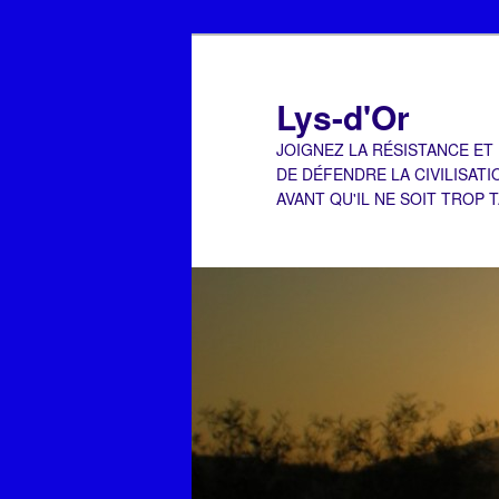
Aller
Aller
au
au
contenu
contenu
Lys-d'Or
principal
secondaire
JOIGNEZ LA RÉSISTANCE ET
DE DÉFENDRE LA CIVILISATI
AVANT QU'IL NE SOIT TROP 