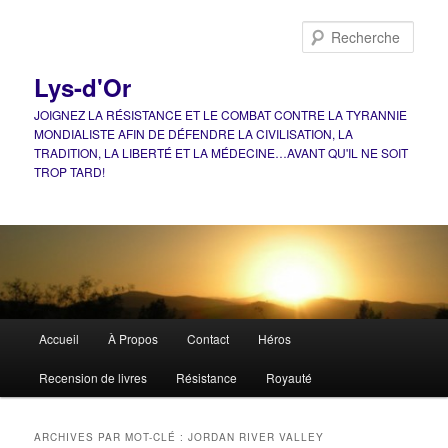
Aller
Aller
au
au
Rech
contenu
contenu
principal
secondaire
Lys-d'Or
JOIGNEZ LA RÉSISTANCE ET LE COMBAT CONTRE LA TYRANNIE
MONDIALISTE AFIN DE DÉFENDRE LA CIVILISATION, LA
TRADITION, LA LIBERTÉ ET LA MÉDECINE…AVANT QU'IL NE SOIT
TROP TARD!
Menu
Accueil
À Propos
Contact
Héros
principal
Recension de livres
Résistance
Royauté
ARCHIVES PAR MOT-CLÉ :
JORDAN RIVER VALLEY