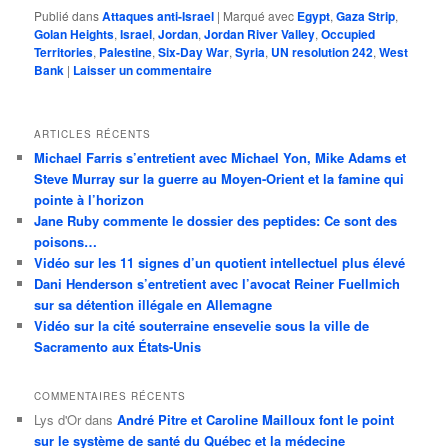
Publié dans
Attaques anti-Israel
|
Marqué avec
Egypt
,
Gaza Strip
,
Golan Heights
,
Israel
,
Jordan
,
Jordan River Valley
,
Occupied
Territories
,
Palestine
,
Six-Day War
,
Syria
,
UN resolution 242
,
West
Bank
|
Laisser un commentaire
ARTICLES RÉCENTS
Michael Farris s’entretient avec Michael Yon, Mike Adams et
Steve Murray sur la guerre au Moyen-Orient et la famine qui
pointe à l’horizon
Jane Ruby commente le dossier des peptides: Ce sont des
poisons…
Vidéo sur les 11 signes d’un quotient intellectuel plus élevé
Dani Henderson s’entretient avec l’avocat Reiner Fuellmich
sur sa détention illégale en Allemagne
Vidéo sur la cité souterraine ensevelie sous la ville de
Sacramento aux États-Unis
COMMENTAIRES RÉCENTS
Lys d'Or
dans
André Pitre et Caroline Mailloux font le point
sur le système de santé du Québec et la médecine