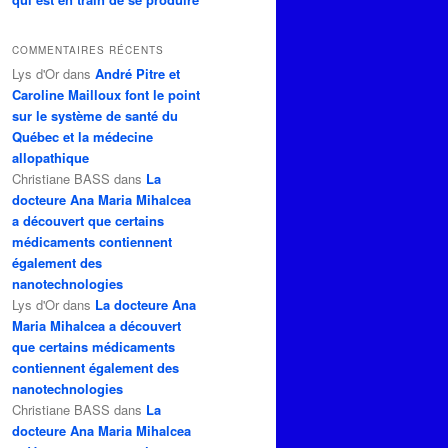
COMMENTAIRES RÉCENTS
Lys d'Or
dans
André Pitre et
Caroline Mailloux font le point
sur le système de santé du
Québec et la médecine
allopathique
Christiane BASS
dans
La
docteure Ana Maria Mihalcea
a découvert que certains
médicaments contiennent
également des
nanotechnologies
Lys d'Or
dans
La docteure Ana
Maria Mihalcea a découvert
que certains médicaments
contiennent également des
nanotechnologies
Christiane BASS
dans
La
docteure Ana Maria Mihalcea