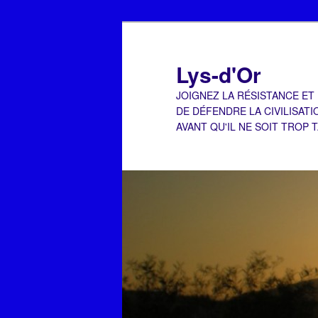
Aller
Aller
au
au
contenu
contenu
Lys-d'Or
principal
secondaire
JOIGNEZ LA RÉSISTANCE ET
DE DÉFENDRE LA CIVILISATI
AVANT QU'IL NE SOIT TROP 