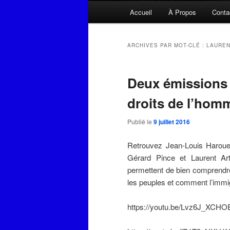
Menu
Accueil
À Propos
Conta
principal
ARCHIVES PAR MOT-CLÉ :
LAUREN
Deux émissions 
droits de l’hom
Publié le
9 juillet 2016
Retrouvez Jean-Louis Harouel
Gérard Pince et Laurent Ar
permettent de bien comprendr
les peuples et comment l’immig
https://youtu.be/Lvz6J_XCHO