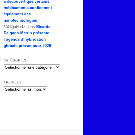
a découvert que certains
médicaments contiennent
également des
nanotechnologies
60GigaHertz
dans
Ricardo
Delgado Martin présente
l’agenda d’hybridation
globale prévue pour 2026
CATÉGORIES
Catégories
ARCHIVES
Archives