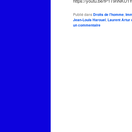
https://youtu.be/fP1T9nNKU1
Publié dans
Droits de l'homme
,
Imm
Jean-Louis Harouel
,
Laurent Artur 
un commentaire