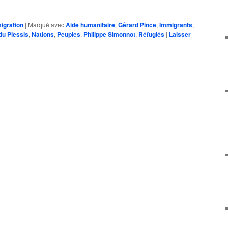
Y
igration
|
Marqué avec
Aide humanitaire
,
Gérard Pince
,
Immigrants
,
du Plessis
,
Nations
,
Peuples
,
Philippe Simonnot
,
Réfugiés
|
Laisser