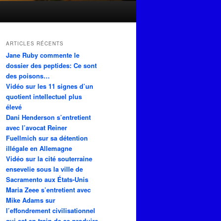
ARTICLES RÉCENTS
Jane Ruby commente le
dossier des peptides: Ce sont
des poisons…
Vidéo sur les 11 signes d’un
quotient intellectuel plus
élevé
Dani Henderson s’entretient
avec l’avocat Reiner
Fuellmich sur sa détention
illégale en Allemagne
Vidéo sur la cité souterraine
ensevelie sous la ville de
Sacramento aux États-Unis
Maria Zeee s’entretient avec
Mike Adams sur
l’effondrement civilisationnel
qui est en train de se produire