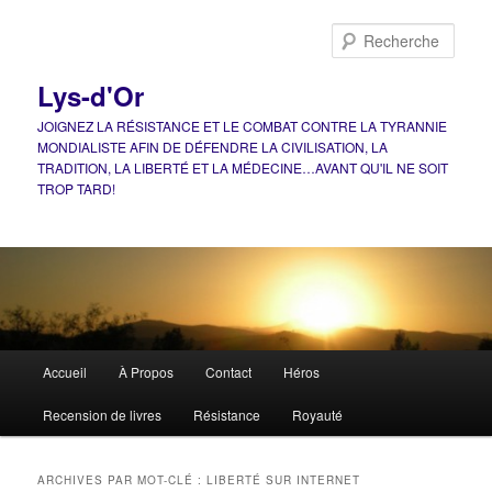
Aller
Aller
au
au
Rech
contenu
contenu
principal
secondaire
Lys-d'Or
JOIGNEZ LA RÉSISTANCE ET LE COMBAT CONTRE LA TYRANNIE
MONDIALISTE AFIN DE DÉFENDRE LA CIVILISATION, LA
TRADITION, LA LIBERTÉ ET LA MÉDECINE…AVANT QU'IL NE SOIT
TROP TARD!
Menu
Accueil
À Propos
Contact
Héros
principal
Recension de livres
Résistance
Royauté
ARCHIVES PAR MOT-CLÉ :
LIBERTÉ SUR INTERNET