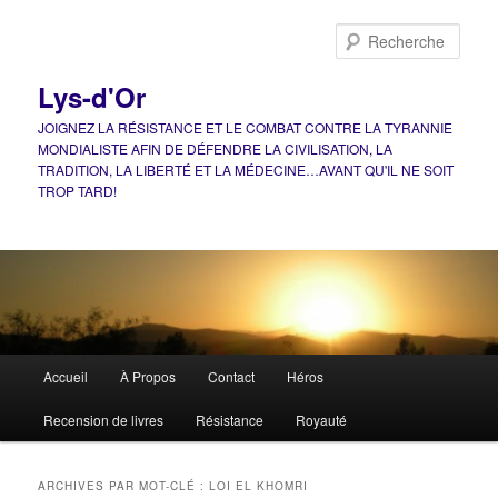
Aller
Aller
au
au
Rech
contenu
contenu
principal
secondaire
Lys-d'Or
JOIGNEZ LA RÉSISTANCE ET LE COMBAT CONTRE LA TYRANNIE
MONDIALISTE AFIN DE DÉFENDRE LA CIVILISATION, LA
TRADITION, LA LIBERTÉ ET LA MÉDECINE…AVANT QU'IL NE SOIT
TROP TARD!
Menu
Accueil
À Propos
Contact
Héros
principal
Recension de livres
Résistance
Royauté
ARCHIVES PAR MOT-CLÉ :
LOI EL KHOMRI