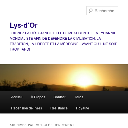
Aller
Aller
au
au
Rech
contenu
contenu
principal
secondaire
Lys-d'Or
JOIGNEZ LA RÉSISTANCE ET LE COMBAT CONTRE LA TYRANNIE
MONDIALISTE AFIN DE DÉFENDRE LA CIVILISATION, LA
TRADITION, LA LIBERTÉ ET LA MÉDECINE…AVANT QU'IL NE SOIT
TROP TARD!
Menu
Accueil
À Propos
Contact
Héros
principal
Recension de livres
Résistance
Royauté
ARCHIVES PAR MOT-CLÉ :
RENDEMENT