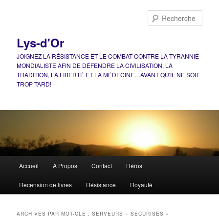
Aller
Aller
au
au
Rech
contenu
contenu
principal
secondaire
Lys-d'Or
JOIGNEZ LA RÉSISTANCE ET LE COMBAT CONTRE LA TYRANNIE
MONDIALISTE AFIN DE DÉFENDRE LA CIVILISATION, LA
TRADITION, LA LIBERTÉ ET LA MÉDECINE…AVANT QU'IL NE SOIT
TROP TARD!
Menu
Accueil
À Propos
Contact
Héros
principal
Recension de livres
Résistance
Royauté
ARCHIVES PAR MOT-CLÉ :
SERVEURS « SÉCURISÉS »