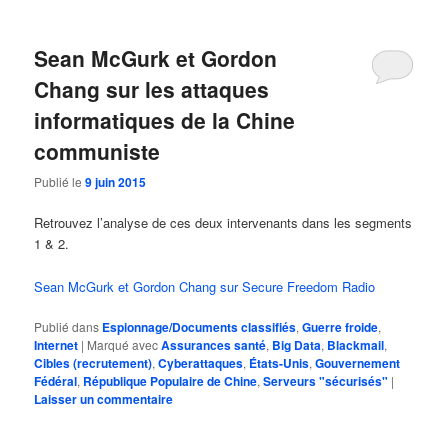
Sean McGurk et Gordon
Chang sur les attaques
informatiques de la Chine
communiste
Publié le
9 juin 2015
Retrouvez l’analyse de ces deux intervenants dans les segments
1 & 2.
Sean McGurk et Gordon Chang sur Secure Freedom Radio
Publié dans
Espionnage/Documents classifiés
,
Guerre froide
,
Internet
|
Marqué avec
Assurances santé
,
Big Data
,
Blackmail
,
Cibles (recrutement)
,
Cyberattaques
,
États-Unis
,
Gouvernement
Fédéral
,
République Populaire de Chine
,
Serveurs "sécurisés"
|
Laisser un commentaire