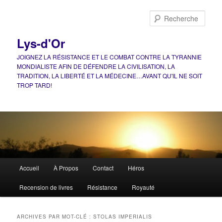
Aller
Aller
au
au
Rech
contenu
contenu
principal
secondaire
Lys-d'Or
JOIGNEZ LA RÉSISTANCE ET LE COMBAT CONTRE LA TYRANNIE
MONDIALISTE AFIN DE DÉFENDRE LA CIVILISATION, LA
TRADITION, LA LIBERTÉ ET LA MÉDECINE…AVANT QU'IL NE SOIT
TROP TARD!
Menu
Accueil
À Propos
Contact
Héros
principal
Recension de livres
Résistance
Royauté
ARCHIVES PAR MOT-CLÉ :
STOLAS IMPERIALIS