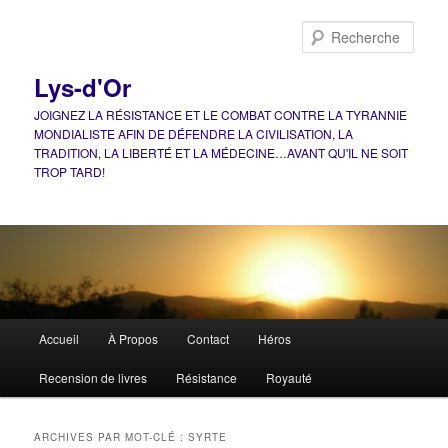
Aller
Aller
au
au
Rech
contenu
contenu
principal
secondaire
Lys-d'Or
JOIGNEZ LA RÉSISTANCE ET LE COMBAT CONTRE LA TYRANNIE
MONDIALISTE AFIN DE DÉFENDRE LA CIVILISATION, LA
TRADITION, LA LIBERTÉ ET LA MÉDECINE…AVANT QU'IL NE SOIT
TROP TARD!
Menu
Accueil
À Propos
Contact
Héros
principal
Recension de livres
Résistance
Royauté
ARCHIVES PAR MOT-CLÉ :
SYRTE