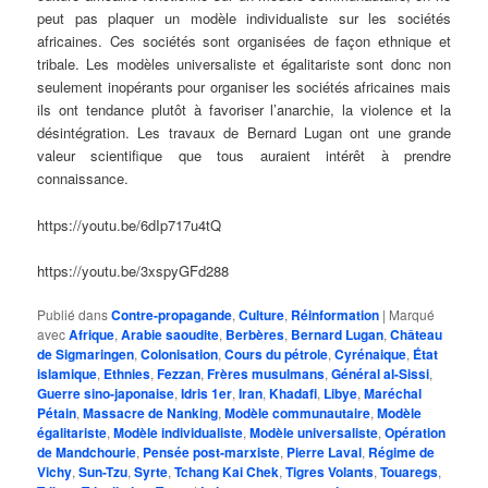
peut pas plaquer un modèle individualiste sur les sociétés
africaines. Ces sociétés sont organisées de façon ethnique et
tribale. Les modèles universaliste et égalitariste sont donc non
seulement inopérants pour organiser les sociétés africaines mais
ils ont tendance plutôt à favoriser l’anarchie, la violence et la
désintégration. Les travaux de Bernard Lugan ont une grande
valeur scientifique que tous auraient intérêt à prendre
connaissance.
https://youtu.be/6dIp717u4tQ
https://youtu.be/3xspyGFd288
Publié dans
Contre-propagande
,
Culture
,
Réinformation
|
Marqué
avec
Afrique
,
Arabie saoudite
,
Berbères
,
Bernard Lugan
,
Château
de Sigmaringen
,
Colonisation
,
Cours du pétrole
,
Cyrénaique
,
État
islamique
,
Ethnies
,
Fezzan
,
Frères musulmans
,
Général al-Sissi
,
Guerre sino-japonaise
,
Idris 1er
,
Iran
,
Khadafi
,
Libye
,
Maréchal
Pétain
,
Massacre de Nanking
,
Modèle communautaire
,
Modèle
égalitariste
,
Modèle individualiste
,
Modèle universaliste
,
Opération
de Mandchourie
,
Pensée post-marxiste
,
Pierre Laval
,
Régime de
Vichy
,
Sun-Tzu
,
Syrte
,
Tchang Kai Chek
,
Tigres Volants
,
Touaregs
,