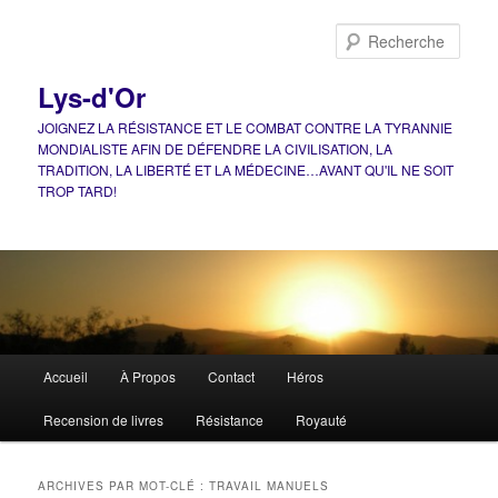
Aller
Aller
au
au
Rech
contenu
contenu
principal
secondaire
Lys-d'Or
JOIGNEZ LA RÉSISTANCE ET LE COMBAT CONTRE LA TYRANNIE
MONDIALISTE AFIN DE DÉFENDRE LA CIVILISATION, LA
TRADITION, LA LIBERTÉ ET LA MÉDECINE…AVANT QU'IL NE SOIT
TROP TARD!
Menu
Accueil
À Propos
Contact
Héros
principal
Recension de livres
Résistance
Royauté
ARCHIVES PAR MOT-CLÉ :
TRAVAIL MANUELS