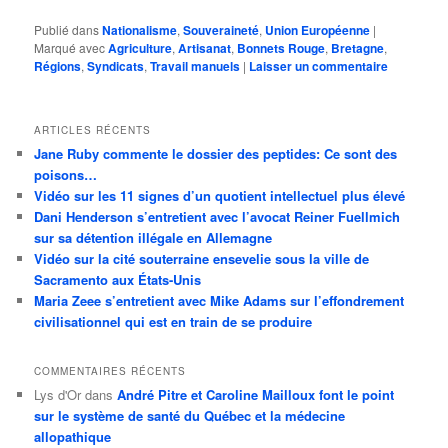
Publié dans
Nationalisme
,
Souveraineté
,
Union Européenne
|
Marqué avec
Agriculture
,
Artisanat
,
Bonnets Rouge
,
Bretagne
,
Régions
,
Syndicats
,
Travail manuels
|
Laisser un commentaire
ARTICLES RÉCENTS
Jane Ruby commente le dossier des peptides: Ce sont des
poisons…
Vidéo sur les 11 signes d’un quotient intellectuel plus élevé
Dani Henderson s’entretient avec l’avocat Reiner Fuellmich
sur sa détention illégale en Allemagne
Vidéo sur la cité souterraine ensevelie sous la ville de
Sacramento aux États-Unis
Maria Zeee s’entretient avec Mike Adams sur l’effondrement
civilisationnel qui est en train de se produire
COMMENTAIRES RÉCENTS
Lys d'Or
dans
André Pitre et Caroline Mailloux font le point
sur le système de santé du Québec et la médecine
allopathique