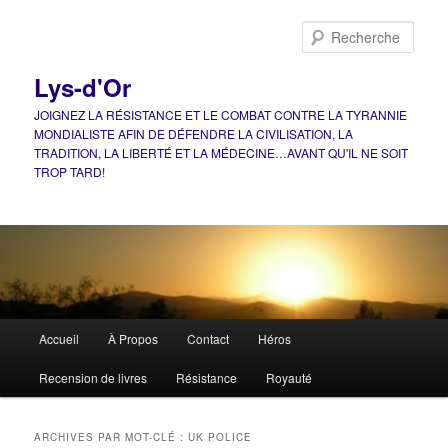
Aller
Aller
au
au
Rech
contenu
contenu
principal
secondaire
Lys-d'Or
JOIGNEZ LA RÉSISTANCE ET LE COMBAT CONTRE LA TYRANNIE
MONDIALISTE AFIN DE DÉFENDRE LA CIVILISATION, LA
TRADITION, LA LIBERTÉ ET LA MÉDECINE…AVANT QU'IL NE SOIT
TROP TARD!
Menu
Accueil
À Propos
Contact
Héros
principal
Recension de livres
Résistance
Royauté
ARCHIVES PAR MOT-CLÉ :
UK POLICE