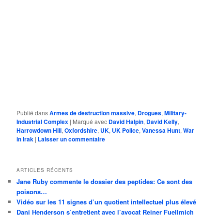
Publié dans
Armes de destruction massive
,
Drogues
,
Military-
Industrial Complex
|
Marqué avec
David Halpin
,
David Kelly
,
Harrowdown Hill
,
Oxfordshire
,
UK
,
UK Police
,
Vanessa Hunt
,
War
in Irak
|
Laisser un commentaire
ARTICLES RÉCENTS
Jane Ruby commente le dossier des peptides: Ce sont des
poisons…
Vidéo sur les 11 signes d’un quotient intellectuel plus élevé
Dani Henderson s’entretient avec l’avocat Reiner Fuellmich