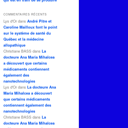
COMMENTAIRES RÉCENTS
Lys d'Or
dans
André Pitre et
Caroline Mailloux font le point
sur le système de santé du
Québec et la médecine
allopathique
Christiane BASS
dans
La
docteure Ana Maria Mihalcea
a découvert que certains
médicaments contiennent
également des
nanotechnologies
Lys d'Or
dans
La docteure Ana
Maria Mihalcea a découvert
que certains médicaments
contiennent également des
nanotechnologies
Christiane BASS
dans
La
docteure Ana Maria Mihalcea