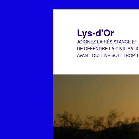
Aller
Aller
au
au
contenu
contenu
Lys-d'Or
principal
secondaire
JOIGNEZ LA RÉSISTANCE ET
DE DÉFENDRE LA CIVILISATI
AVANT QU'IL NE SOIT TROP 