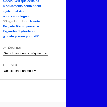
a découvert que certains
médicaments contiennent
également des
nanotechnologies
60GigaHertz
dans
Ricardo
Delgado Martin présente
l’agenda d’hybridation
globale prévue pour 2026
CATÉGORIES
Catégories
ARCHIVES
Archives