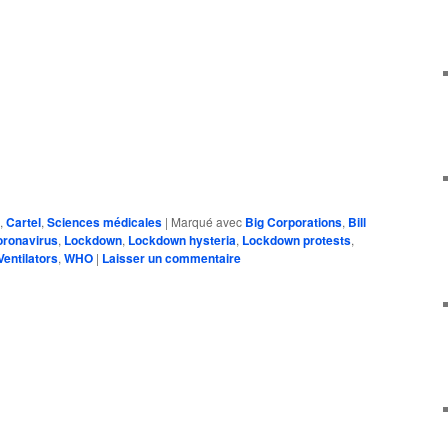
,
Cartel
,
Sciences médicales
|
Marqué avec
Big Corporations
,
Bill
ronavirus
,
Lockdown
,
Lockdown hysteria
,
Lockdown protests
,
Ventilators
,
WHO
|
Laisser un commentaire