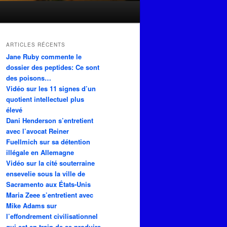
ARTICLES RÉCENTS
Jane Ruby commente le
dossier des peptides: Ce sont
des poisons…
Vidéo sur les 11 signes d’un
quotient intellectuel plus
élevé
Dani Henderson s’entretient
avec l’avocat Reiner
Fuellmich sur sa détention
illégale en Allemagne
Vidéo sur la cité souterraine
ensevelie sous la ville de
Sacramento aux États-Unis
Maria Zeee s’entretient avec
Mike Adams sur
l’effondrement civilisationnel
qui est en train de se produire