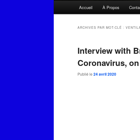
Menu
Accueil
À Propos
Conta
principal
ARCHIVES PAR MOT-CLÉ :
VENTIL
Interview with 
Coronavirus, on
Publié le
24 avril 2020