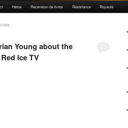
ct
Héros
Recension de livres
Résistance
Royauté
ATORS
Brian Young about the
 Red Ice TV