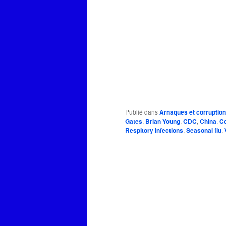
Publié dans
Arnaques et corruption
Gates
,
Brian Young
,
CDC
,
China
,
Co
Respitory infections
,
Seasonal flu
,