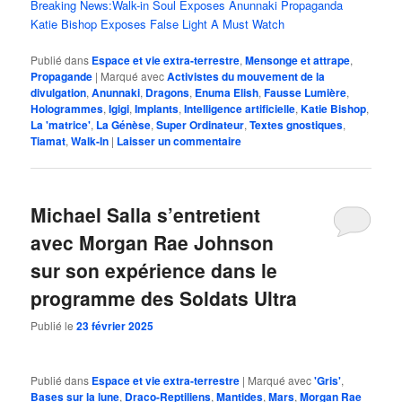
Breaking News:Walk-in Soul Exposes Anunnaki Propaganda
Katie Bishop Exposes False Light A Must Watch
Publié dans
Espace et vie extra-terrestre
,
Mensonge et attrape
,
Propagande
|
Marqué avec
Activistes du mouvement de la
divulgation
,
Anunnaki
,
Dragons
,
Enuma Elish
,
Fausse Lumière
,
Hologrammes
,
Igigi
,
Implants
,
Intelligence artificielle
,
Katie Bishop
,
La 'matrice'
,
La Génèse
,
Super Ordinateur
,
Textes gnostiques
,
Tiamat
,
Walk-In
|
Laisser un commentaire
Michael Salla s’entretient
avec Morgan Rae Johnson
sur son expérience dans le
programme des Soldats Ultra
Publié le
23 février 2025
Publié dans
Espace et vie extra-terrestre
|
Marqué avec
'Gris'
,
Bases sur la lune
,
Draco-Reptiliens
,
Mantides
,
Mars
,
Morgan Rae