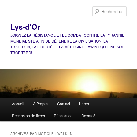
Aller
Aller
au
au
Rech
contenu
contenu
principal
secondaire
Lys-d'Or
JOIGNEZ LA RÉSISTANCE ET LE COMBAT CONTRE LA TYRANNIE
MONDIALISTE AFIN DE DÉFENDRE LA CIVILISATION, LA
TRADITION, LA LIBERTÉ ET LA MÉDECINE…AVANT QU'IL NE SOIT
TROP TARD!
Menu
Accueil
À Propos
Contact
Héros
principal
Recension de livres
Résistance
Royauté
ARCHIVES PAR MOT-CLÉ :
WALK-IN