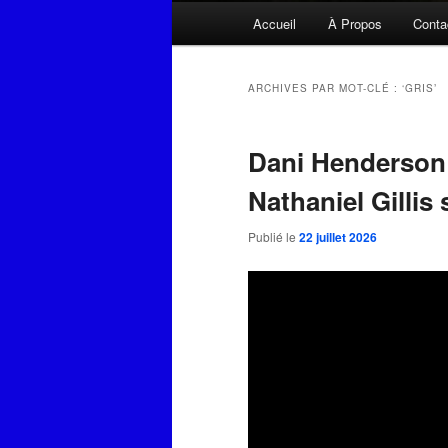
Menu
Accueil
À Propos
Conta
principal
ARCHIVES PAR MOT-CLÉ :
‘GRIS’
Dani Henderson 
Nathaniel Gillis
Publié le
22 juillet 2026