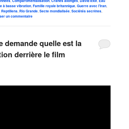
onnées
,
Compartimentalisation
,
Crânes allongés
,
David Icke
,
Eau
e à basse vibration
,
Famille royale britannique
,
Guerre avec l'Iran
,
,
Reptiliens
,
Rio Grande
,
Secte mondialisée
,
Sociétés secrètes
,
ser un commentaire
e demande quelle est la
ion derrière le film