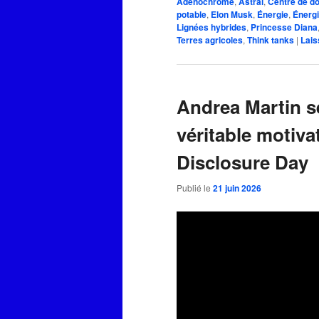
Adenochrome
,
Astral
,
Centre de d
potable
,
Elon Musk
,
Énergie
,
Énergi
Lignées hybrides
,
Princesse Diana
Terres agricoles
,
Think tanks
|
Lais
Andrea Martin s
véritable motivat
Disclosure Day
Publié le
21 juin 2026