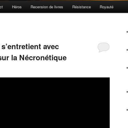
ct
Héros
Recension de livres
Résistance
Royauté
s’entretient avec
 sur la Nécronétique