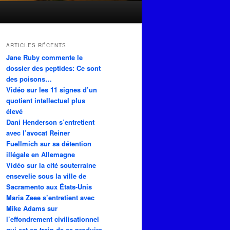
ARTICLES RÉCENTS
Jane Ruby commente le
dossier des peptides: Ce sont
des poisons…
Vidéo sur les 11 signes d’un
quotient intellectuel plus
élevé
Dani Henderson s’entretient
avec l’avocat Reiner
Fuellmich sur sa détention
illégale en Allemagne
Vidéo sur la cité souterraine
ensevelie sous la ville de
Sacramento aux États-Unis
Maria Zeee s’entretient avec
Mike Adams sur
l’effondrement civilisationnel
qui est en train de se produire