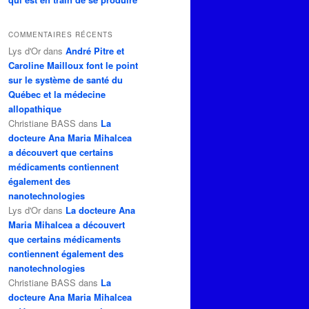
COMMENTAIRES RÉCENTS
Lys d'Or
dans
André Pitre et
Caroline Mailloux font le point
sur le système de santé du
Québec et la médecine
allopathique
Christiane BASS
dans
La
docteure Ana Maria Mihalcea
a découvert que certains
médicaments contiennent
également des
nanotechnologies
Lys d'Or
dans
La docteure Ana
Maria Mihalcea a découvert
que certains médicaments
contiennent également des
nanotechnologies
Christiane BASS
dans
La
docteure Ana Maria Mihalcea