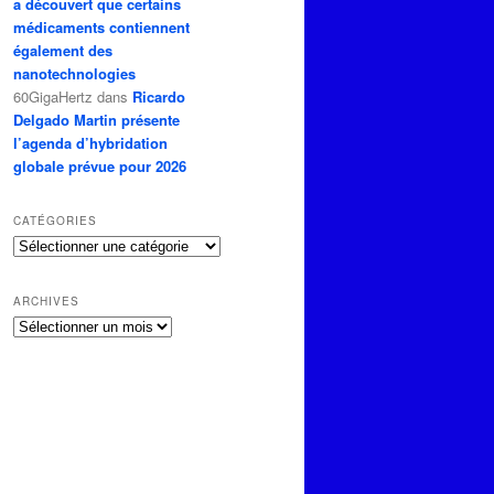
a découvert que certains
médicaments contiennent
également des
nanotechnologies
60GigaHertz
dans
Ricardo
Delgado Martin présente
l’agenda d’hybridation
globale prévue pour 2026
CATÉGORIES
Catégories
ARCHIVES
Archives