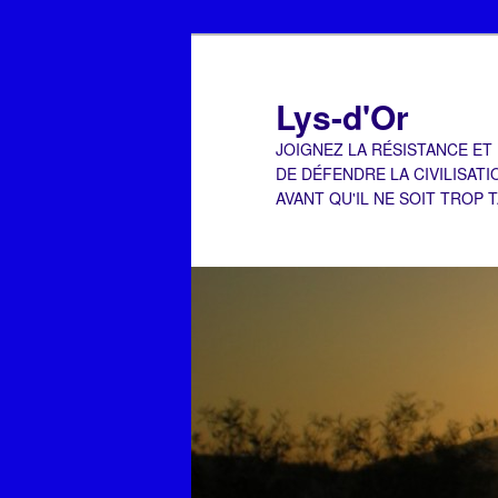
Aller
Aller
au
au
contenu
contenu
Lys-d'Or
principal
secondaire
JOIGNEZ LA RÉSISTANCE ET
DE DÉFENDRE LA CIVILISATI
AVANT QU'IL NE SOIT TROP 