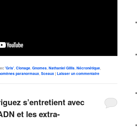
vec
'Gris'
,
Clonage
,
Gnomes
,
Nathaniel Gillis
,
Nécronétique
,
nomènes paranormaux
,
Sceaux
|
Laisser un commentaire
iguez s’entretient avec
ADN et les extra-