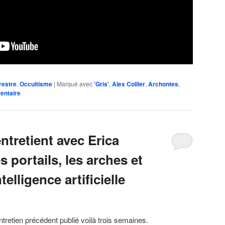
restre
,
Occultisme
|
Marqué avec
'Gris'
,
Alex Collier
,
Archontes
,
entaire
entretient avec Erica
 portails, les arches et
telligence artificielle
entretien précédent publié voilà trois semaines.