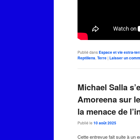
Publié dans
Espace et vie extra-ter
Reptiliens
,
Terre
|
Laisser un comm
Michael Salla s’
Amoreena sur les
la menace de l’in
Publié le
10 août 2025
Cette entrevue fait suite à un 