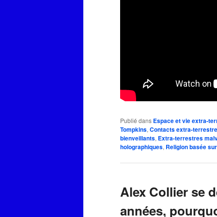
Publié dans
Espace et vie extra-ter
Tompkins
,
Contacts extra-terrestr
bienveillants
,
Extra-terrestres malv
holographiques
,
Religion basée sur
Alex Collier se 
années, pourquo