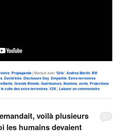
restre
,
Propagande
|
Marqué avec
'Gris'
,
Andrea Martin
,
Bill
es
,
David Icke
,
Disclosure Day
,
Empathie
,
Extra-terrestres
eillants
,
Grands Blonds
,
Guérisseurs
,
Illusions
,
ovnis
,
Projections
 le culte des extra-terrestres
,
V2K
|
Laisser un commentaire
demandait, voilà plusieurs
i les humains devaient