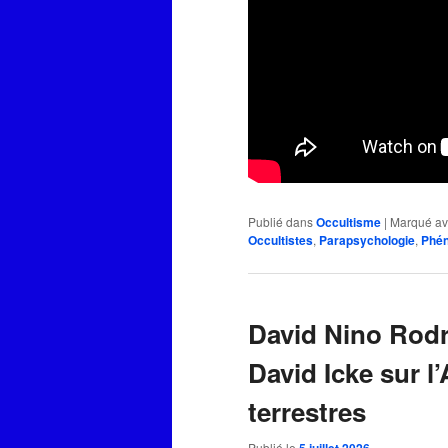
Publié dans
Occultisme
|
Marqué a
Occultistes
,
Parapsychologie
,
Phé
David Nino Rodr
David Icke sur l’
terrestres
Publié le
5 juillet 2026