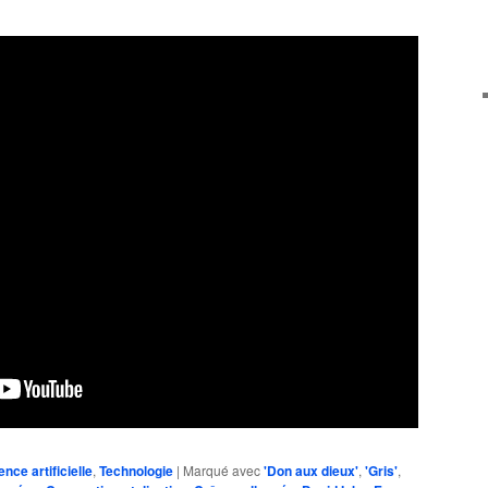
gence artificielle
,
Technologie
|
Marqué avec
'Don aux dieux'
,
'Gris'
,