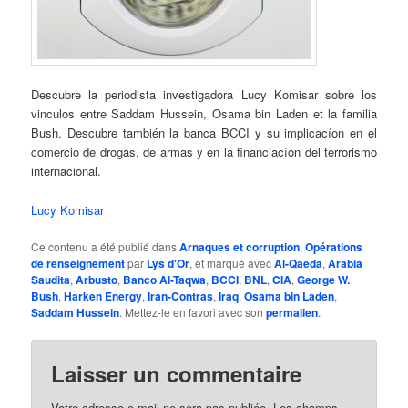
Descubre la periodista investigadora Lucy Komisar sobre los
vinculos entre Saddam Hussein, Osama bin Laden et la familia
Bush. Descubre también la banca BCCI y su implicacíon en el
comercio de drogas, de armas y en la financiacíon del terrorismo
internacional.
Lucy Komisar
Ce contenu a été publié dans
Arnaques et corruption
,
Opérations
de renseignement
par
Lys d'Or
, et marqué avec
Al-Qaeda
,
Arabia
Saudita
,
Arbusto
,
Banco Al-Taqwa
,
BCCI
,
BNL
,
CIA
,
George W.
Bush
,
Harken Energy
,
Iran-Contras
,
Iraq
,
Osama bin Laden
,
Saddam Hussein
. Mettez-le en favori avec son
permalien
.
Laisser un commentaire
Votre adresse e-mail ne sera pas publiée.
Les champs