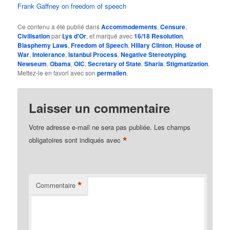
Frank Gaffney on freedom of speech
Ce contenu a été publié dans
Accommodements
,
Censure
,
Civilisation
par
Lys d'Or
, et marqué avec
16/18 Resolution
,
Blasphemy Laws
,
Freedom of Speech
,
Hillary Clinton
,
House of
War
,
Intolerance
,
Istanbul Process
,
Negative Stereotyping
,
Newseum
,
Obama
,
OIC
,
Secretary of State
,
Sharia
,
Stigmatization
.
Mettez-le en favori avec son
permalien
.
Laisser un commentaire
Votre adresse e-mail ne sera pas publiée.
Les champs
*
obligatoires sont indiqués avec
*
Commentaire