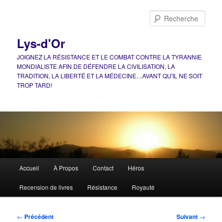
Aller
au
Rech
contenu
principal
Lys-d'Or
JOIGNEZ LA RÉSISTANCE ET LE COMBAT CONTRE LA TYRANNIE
MONDIALISTE AFIN DE DÉFENDRE LA CIVILISATION, LA
TRADITION, LA LIBERTÉ ET LA MÉDECINE…AVANT QU'IL NE SOIT
TROP TARD!
Menu
Accueil
À Propos
Contact
Héros
principal
Recension de livres
Résistance
Royauté
Navigation
←
Précédent
Suivant
→