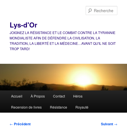
Aller
au
Rech
contenu
principal
Lys-d'Or
JOIGNEZ LA RÉSISTANCE ET LE COMBAT CONTRE LA TYRANNIE
MONDIALISTE AFIN DE DÉFENDRE LA CIVILISATION, LA
TRADITION, LA LIBERTÉ ET LA MÉDECINE…AVANT QU'IL NE SOIT
TROP TARD!
Menu
Accueil
À Propos
Contact
Héros
principal
Recension de livres
Résistance
Royauté
Navigation
←
Précédent
Suivant
→