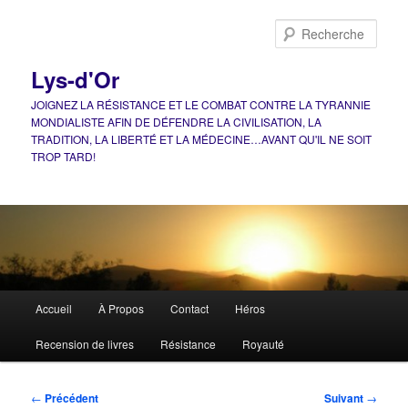
Aller
au
Rech
contenu
principal
Lys-d'Or
JOIGNEZ LA RÉSISTANCE ET LE COMBAT CONTRE LA TYRANNIE
MONDIALISTE AFIN DE DÉFENDRE LA CIVILISATION, LA
TRADITION, LA LIBERTÉ ET LA MÉDECINE…AVANT QU'IL NE SOIT
TROP TARD!
Menu
Accueil
À Propos
Contact
Héros
principal
Recension de livres
Résistance
Royauté
Navigation
←
Précédent
Suivant
→