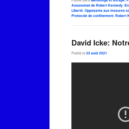
Mensonge et attrape
P
Assassinat de Robert Kennedy
,
En
Liberté
,
Opposants aux mesures sa
Protocole de confinement
,
Robert 
David Icke: Not
Publié le
23 août 2021