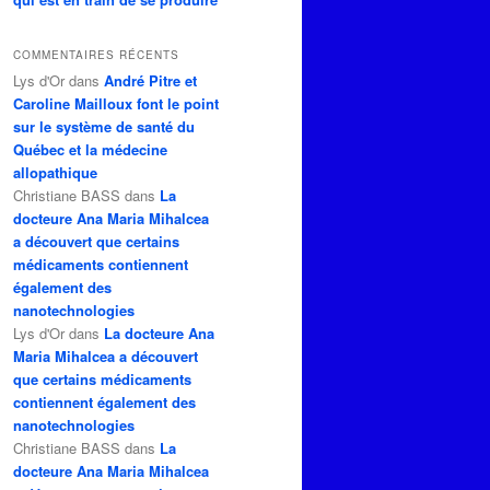
COMMENTAIRES RÉCENTS
Lys d'Or
dans
André Pitre et
Caroline Mailloux font le point
sur le système de santé du
Québec et la médecine
allopathique
Christiane BASS
dans
La
docteure Ana Maria Mihalcea
a découvert que certains
médicaments contiennent
également des
nanotechnologies
Lys d'Or
dans
La docteure Ana
Maria Mihalcea a découvert
que certains médicaments
contiennent également des
nanotechnologies
Christiane BASS
dans
La
docteure Ana Maria Mihalcea