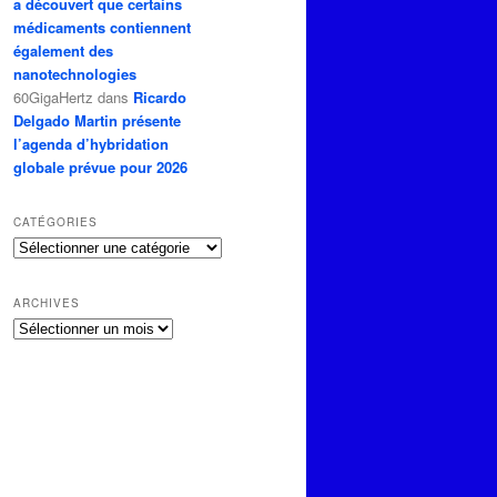
a découvert que certains
médicaments contiennent
également des
nanotechnologies
60GigaHertz
dans
Ricardo
Delgado Martin présente
l’agenda d’hybridation
globale prévue pour 2026
CATÉGORIES
Catégories
ARCHIVES
Archives