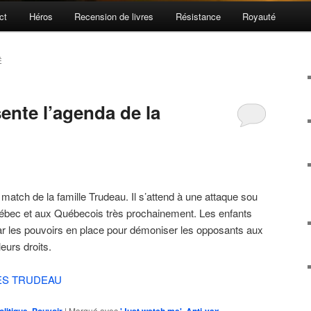
ct
Héros
Recension de livres
Résistance
Royauté
É
ente l’agenda de la
match de la famille Trudeau. Il s’attend à une attaque sou
ébec et aux Québecois très prochainement. Les enfants
ar les pouvoirs en place pour démoniser les opposants aux
eurs droits.
DES TRUDEAU
,
|
Marqué avec
,
,