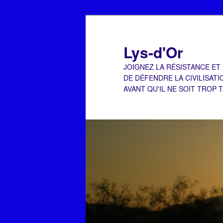
Aller
Aller
au
au
contenu
contenu
Lys-d'Or
principal
secondaire
JOIGNEZ LA RÉSISTANCE ET
DE DÉFENDRE LA CIVILISATI
AVANT QU'IL NE SOIT TROP 