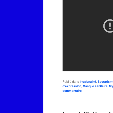
Publié dans
Irrationalité
,
Sectarism
d'expression
,
Masque sanitaire
,
My
commentaire