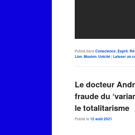
Publié dans
Conscience
,
Esprit
,
Ré
Lion
,
Mouton
,
Unicité
|
Laisser un 
Le docteur And
fraude du ‘varia
le totalitarisme
Publié le
12 août 2021