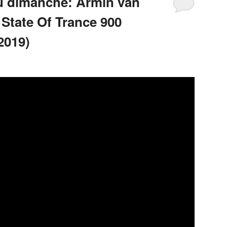
u dimanche: Armin van
 State Of Trance 900
2019)