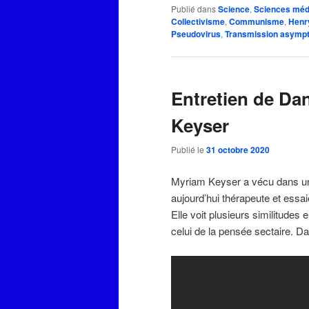
Publié dans
Science
,
Sciences méd
Collectivisme
,
Communisme
,
Henr
Pseudovirus
,
Transmission asymp
Entretien de Da
Keyser
Publié le
31 octobre 2020
Myriam Keyser a vécu dans une
aujourd’hui thérapeute et essai
Elle voit plusieurs similitudes
celui de la pensée sectaire. Dan