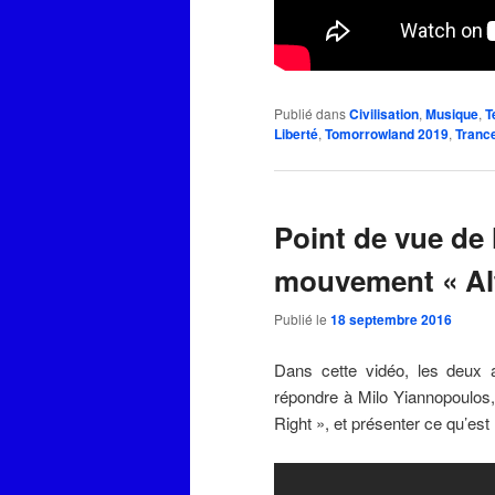
Publié dans
Civilisation
,
Musique
,
T
Liberté
,
Tomorrowland 2019
,
Tranc
Point de vue de 
mouvement « Alt
Publié le
18 septembre 2016
Dans cette vidéo, les deux 
répondre à Milo Yiannopoulos
Right », et présenter ce qu’es