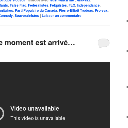
olitique
Pouvoir
'Just watch me'
Anti-vax
fants
,
False Flag
,
Fédéralistes
,
Felquistes
,
FLQ
,
Indépendance
,
nitaires
,
Parti Populaire du Canada
,
Pierre-Elliott Trudeau
,
Pro-vax
,
Kennedy
,
Souverainistes
|
Laisser un commentaire
re moment est arrivé…