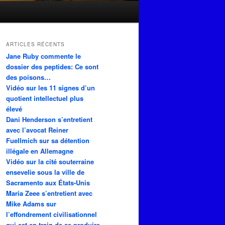
ARTICLES RÉCENTS
Jane Ruby commente le
dossier des peptides: Ce sont
des poisons…
Vidéo sur les 11 signes d’un
quotient intellectuel plus
élevé
Dani Henderson s’entretient
avec l’avocat Reiner
Fuellmich sur sa détention
illégale en Allemagne
Vidéo sur la cité souterraine
ensevelie sous la ville de
Sacramento aux États-Unis
Maria Zeee s’entretient avec
Mike Adams sur
l’effondrement civilisationnel
qui est en train de se produire