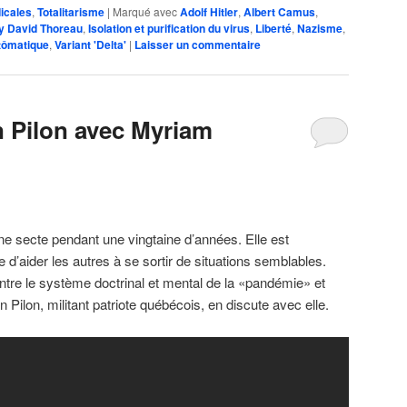
icales
,
Totalitarisme
|
Marqué avec
Adolf Hitler
,
Albert Camus
,
y David Thoreau
,
Isolation et purification du virus
,
Liberté
,
Nazisme
,
tômatique
,
Variant 'Delta'
|
Laisser un commentaire
n Pilon avec Myriam
 secte pendant une vingtaine d’années. Elle est
e d’aider les autres à se sortir de situations semblables.
 entre le système doctrinal et mental de la «pandémie» et
 Pilon, militant patriote québécois, en discute avec elle.