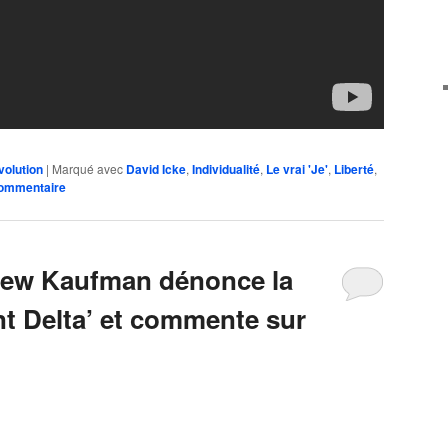
volution
|
Marqué avec
David Icke
,
Individualité
,
Le vrai 'Je'
,
Liberté
,
commentaire
rew Kaufman dénonce la
nt Delta’ et commente sur