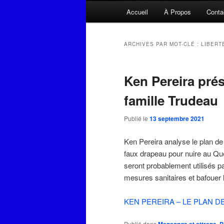
Menu
Accueil
À Propos
Conta
principal
ARCHIVES PAR MOT-CLÉ :
LIBERT
Ken Pereira prés
famille Trudeau
Publié le
13 septembre 2021
Ken Pereira analyse le plan de 
faux drapeau pour nuire au Qu
seront probablement utilisés p
mesures sanitaires et bafouer l
KEN PEREIRA – LE PLAN 
Publié dans
,