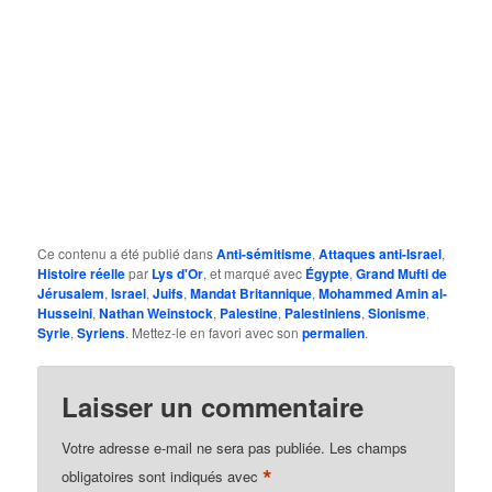
Ce contenu a été publié dans
Anti-sémitisme
,
Attaques anti-Israel
,
Histoire réelle
par
Lys d'Or
, et marqué avec
Égypte
,
Grand Mufti de
Jérusalem
,
Israel
,
Juifs
,
Mandat Britannique
,
Mohammed Amin al-
Husseini
,
Nathan Weinstock
,
Palestine
,
Palestiniens
,
Sionisme
,
Syrie
,
Syriens
. Mettez-le en favori avec son
permalien
.
Laisser un commentaire
Votre adresse e-mail ne sera pas publiée.
Les champs
*
obligatoires sont indiqués avec