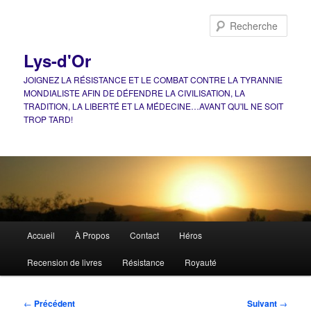
Aller
au
Rech
contenu
principal
Lys-d'Or
JOIGNEZ LA RÉSISTANCE ET LE COMBAT CONTRE LA TYRANNIE
MONDIALISTE AFIN DE DÉFENDRE LA CIVILISATION, LA
TRADITION, LA LIBERTÉ ET LA MÉDECINE…AVANT QU'IL NE SOIT
TROP TARD!
Menu
Accueil
À Propos
Contact
Héros
principal
Recension de livres
Résistance
Royauté
Navigation
←
Précédent
Suivant
→