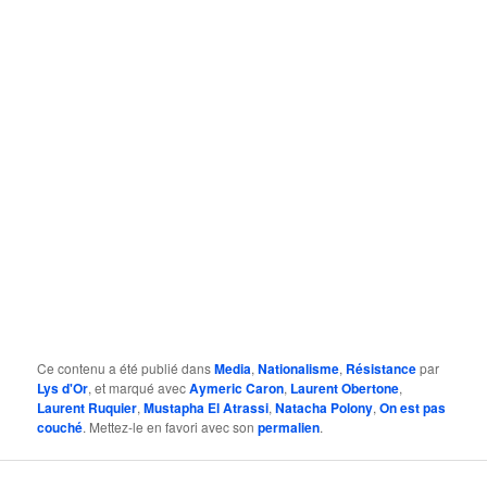
Ce contenu a été publié dans
Media
,
Nationalisme
,
Résistance
par
Lys d'Or
, et marqué avec
Aymeric Caron
,
Laurent Obertone
,
Laurent Ruquier
,
Mustapha El Atrassi
,
Natacha Polony
,
On est pas
couché
. Mettez-le en favori avec son
permalien
.