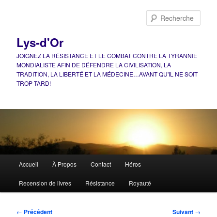
Aller
au
Rech
contenu
principal
Lys-d'Or
JOIGNEZ LA RÉSISTANCE ET LE COMBAT CONTRE LA TYRANNIE
MONDIALISTE AFIN DE DÉFENDRE LA CIVILISATION, LA
TRADITION, LA LIBERTÉ ET LA MÉDECINE…AVANT QU'IL NE SOIT
TROP TARD!
Menu
Accueil
À Propos
Contact
Héros
principal
Recension de livres
Résistance
Royauté
Navigation
←
Précédent
Suivant
→