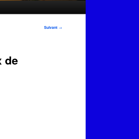
Suivant
→
x de