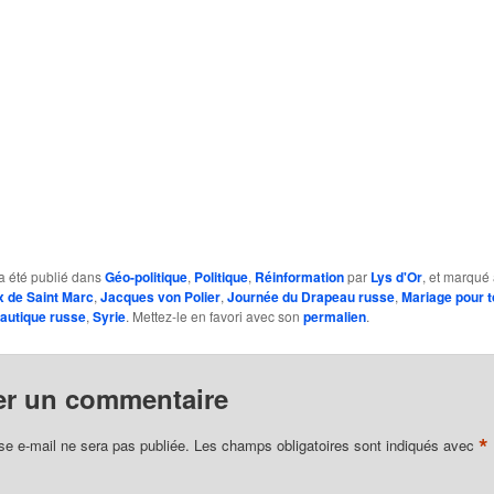
a été publié dans
Géo-politique
,
Politique
,
Réinformation
par
Lys d'Or
, et marqué
x de Saint Marc
,
Jacques von Polier
,
Journée du Drapeau russe
,
Mariage pour 
autique russe
,
Syrie
. Mettez-le en favori avec son
permalien
.
er un commentaire
*
se e-mail ne sera pas publiée.
Les champs obligatoires sont indiqués avec