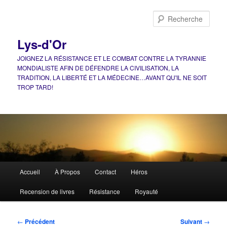
Aller
au
Rech
contenu
principal
Lys-d'Or
JOIGNEZ LA RÉSISTANCE ET LE COMBAT CONTRE LA TYRANNIE
MONDIALISTE AFIN DE DÉFENDRE LA CIVILISATION, LA
TRADITION, LA LIBERTÉ ET LA MÉDECINE…AVANT QU'IL NE SOIT
TROP TARD!
Menu
Accueil
À Propos
Contact
Héros
principal
Recension de livres
Résistance
Royauté
Navigation
←
Précédent
Suivant
→