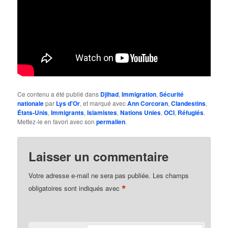
Ce contenu a été publié dans
Djihad
,
Immigration
,
Sécurité
nationale
par
Lys d'Or
, et marqué avec
Ann Corcoran
,
Clandestins
,
États-Unis
,
Immigrants
,
Islamistes
,
Nations Unies
,
OCI
,
Réfugiés
.
Mettez-le en favori avec son
permalien
.
Laisser un commentaire
Votre adresse e-mail ne sera pas publiée.
Les champs
*
obligatoires sont indiqués avec