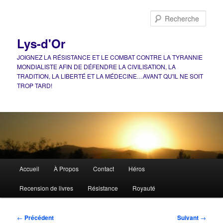
Aller
au
Rech
contenu
principal
Lys-d'Or
JOIGNEZ LA RÉSISTANCE ET LE COMBAT CONTRE LA TYRANNIE
MONDIALISTE AFIN DE DÉFENDRE LA CIVILISATION, LA
TRADITION, LA LIBERTÉ ET LA MÉDECINE…AVANT QU'IL NE SOIT
TROP TARD!
Menu
Accueil
À Propos
Contact
Héros
principal
Recension de livres
Résistance
Royauté
Navigation
←
Précédent
Suivant
→