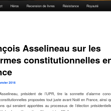
ct
Héros
Recension de livres
Résistance
Royauté
nçois Asselineau sur les
ormes constitutionnelles e
nce
janvier 2016
Asselineau, président de l’UPR, tire la sonnette d’alarme conc
onstitutionnelles proposées tout juste avant Noël en France, ainsi 
ons qui seraient apportées au processus de l’élection présidentiel