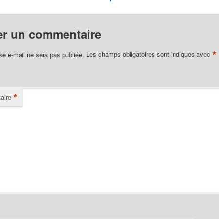
er un commentaire
*
se e-mail ne sera pas publiée.
Les champs obligatoires sont indiqués avec
*
aire