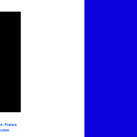
ce
,
France
,
ection