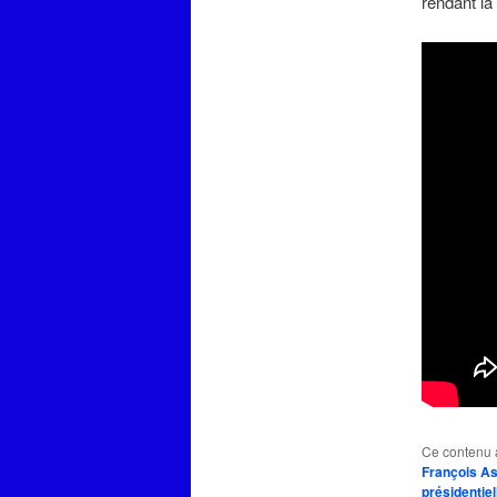
rendant la 
Ce contenu 
François As
présidentie