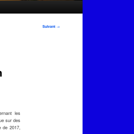
Suivant
→
n
ernant les
que sur des
le de 2017,