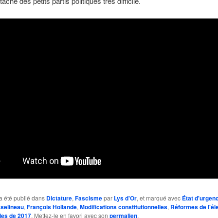
tâche des petits partis politiques très difficile.
a été publié dans
Dictature
,
Fascisme
par
Lys d'Or
, et marqué avec
État d'urgen
selineau
,
François Hollande
,
Modifications constitutionnelles
,
Réformes de l'él
lles de 2017
. Mettez-le en favori avec son
permalien
.