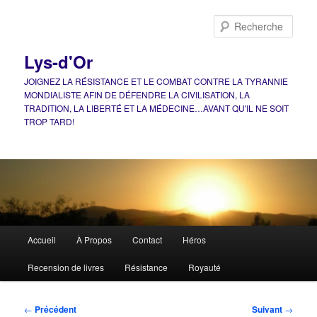
Aller
au
Rech
contenu
principal
Lys-d'Or
JOIGNEZ LA RÉSISTANCE ET LE COMBAT CONTRE LA TYRANNIE
MONDIALISTE AFIN DE DÉFENDRE LA CIVILISATION, LA
TRADITION, LA LIBERTÉ ET LA MÉDECINE…AVANT QU'IL NE SOIT
TROP TARD!
Menu
Accueil
À Propos
Contact
Héros
principal
Recension de livres
Résistance
Royauté
Navigation
←
Précédent
Suivant
→