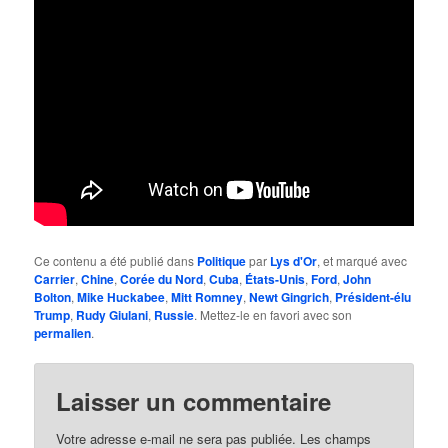
Ce contenu a été publié dans
Politique
par
Lys d'Or
, et marqué avec
Carrier
,
Chine
,
Corée du Nord
,
Cuba
,
États-Unis
,
Ford
,
John
Bolton
,
Mike Huckabee
,
Mitt Romney
,
Newt Gingrich
,
Président-élu
Trump
,
Rudy Giulani
,
Russie
. Mettez-le en favori avec son
permalien
.
Laisser un commentaire
Votre adresse e-mail ne sera pas publiée.
Les champs