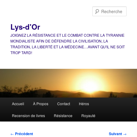
Aller
au
Rech
contenu
principal
Lys-d'Or
JOIGNEZ LA RÉSISTANCE ET LE COMBAT CONTRE LA TYRANNIE
MONDIALISTE AFIN DE DÉFENDRE LA CIVILISATION, LA
TRADITION, LA LIBERTÉ ET LA MÉDECINE…AVANT QU'IL NE SOIT
TROP TARD!
Menu
Accueil
À Propos
Contact
Héros
principal
Recension de livres
Résistance
Royauté
Navigation
←
Précédent
Suivant
→