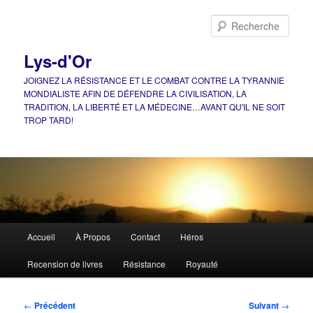
Aller
au
Rech
contenu
principal
Lys-d'Or
JOIGNEZ LA RÉSISTANCE ET LE COMBAT CONTRE LA TYRANNIE
MONDIALISTE AFIN DE DÉFENDRE LA CIVILISATION, LA
TRADITION, LA LIBERTÉ ET LA MÉDECINE…AVANT QU'IL NE SOIT
TROP TARD!
Menu
Accueil
À Propos
Contact
Héros
principal
Recension de livres
Résistance
Royauté
Navigation
←
Précédent
Suivant
→