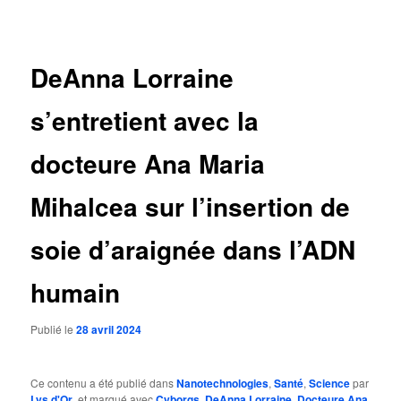
des
articles
DeAnna Lorraine
s’entretient avec la
docteure Ana Maria
Mihalcea sur l’insertion de
soie d’araignée dans l’ADN
humain
Publié le
28 avril 2024
Ce contenu a été publié dans
Nanotechnologies
,
Santé
,
Science
par
Lys d'Or
, et marqué avec
Cyborgs
,
DeAnna Lorraine
,
Docteure Ana