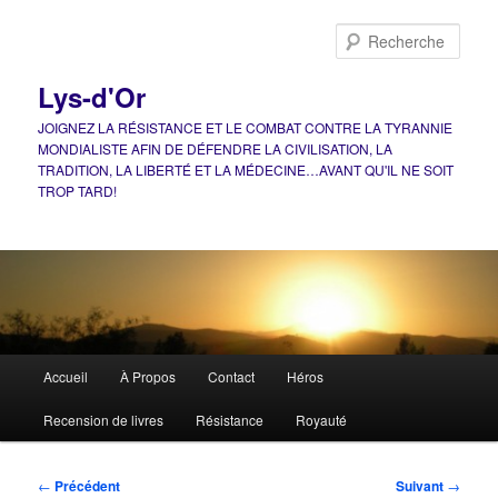
Aller
au
Rech
contenu
principal
Lys-d'Or
JOIGNEZ LA RÉSISTANCE ET LE COMBAT CONTRE LA TYRANNIE
MONDIALISTE AFIN DE DÉFENDRE LA CIVILISATION, LA
TRADITION, LA LIBERTÉ ET LA MÉDECINE…AVANT QU'IL NE SOIT
TROP TARD!
Menu
Accueil
À Propos
Contact
Héros
principal
Recension de livres
Résistance
Royauté
Navigation
←
Précédent
Suivant
→