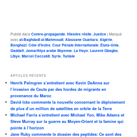
Publié dans
Contre-propagande
,
Histoire réelle
,
Justice
|
Marqué
avec
al-Baghdadi al-Mahmoudi
,
Alassane Ouattara
,
Algérie
,
Benghazi
,
Côte d'Ivoire
,
Cour Pénale Internationale
,
États-Unis
,
Gaddafi
,
Jamarihiya arabe libyenne
,
La Haye
,
Laurent Gbagbo
,
Libye
,
Marcel Ceccaldi
,
Syrie
,
Tunisie
ARTICLES RÉCENTS
Henrik Palmgren s’entretient avec Kevin DeAnna sur
l’invasion de Ceuta par des hordes de migrants en
provenance du Maroc
David Icke commente la nouvelle concernant le déploiement
de plus d’un million de satellites en orbite de la Terre
Michael Farris s’entretient avec Michael Yon, Mike Adams et
Steve Murray sur la guerre au Moyen-Orient et la famine qui
pointe à l’horizon
Jane Ruby commente le dossier des peptides: Ce sont des