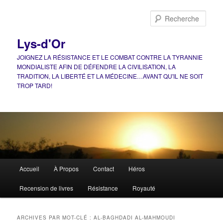
Aller
Aller
au
au
Rech
contenu
contenu
principal
secondaire
Lys-d'Or
JOIGNEZ LA RÉSISTANCE ET LE COMBAT CONTRE LA TYRANNIE
MONDIALISTE AFIN DE DÉFENDRE LA CIVILISATION, LA
TRADITION, LA LIBERTÉ ET LA MÉDECINE…AVANT QU'IL NE SOIT
TROP TARD!
Menu
Accueil
À Propos
Contact
Héros
principal
Recension de livres
Résistance
Royauté
ARCHIVES PAR MOT-CLÉ :
AL-BAGHDADI AL-MAHMOUDI