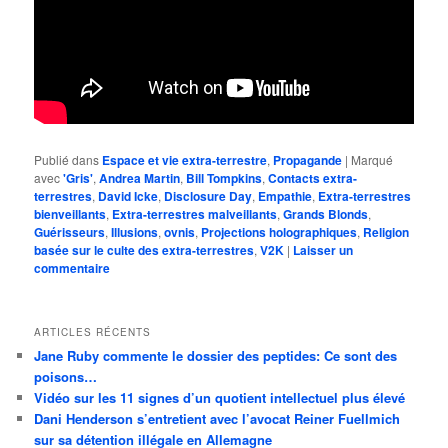
Publié dans
Espace et vie extra-terrestre
,
Propagande
|
Marqué
avec
'Gris'
,
Andrea Martin
,
Bill Tompkins
,
Contacts extra-
terrestres
,
David Icke
,
Disclosure Day
,
Empathie
,
Extra-terrestres
bienveillants
,
Extra-terrestres malveillants
,
Grands Blonds
,
Guérisseurs
,
Illusions
,
ovnis
,
Projections holographiques
,
Religion
basée sur le culte des extra-terrestres
,
V2K
|
Laisser un
commentaire
ARTICLES RÉCENTS
Jane Ruby commente le dossier des peptides: Ce sont des
poisons…
Vidéo sur les 11 signes d’un quotient intellectuel plus élevé
Dani Henderson s’entretient avec l’avocat Reiner Fuellmich
sur sa détention illégale en Allemagne