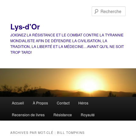
Aller
Aller
au
au
Rech
contenu
contenu
principal
secondaire
Lys-d'Or
JOIGNEZ LA RÉSISTANCE ET LE COMBAT CONTRE LA TYRANNIE
MONDIALISTE AFIN DE DÉFENDRE LA CIVILISATION, LA
TRADITION, LA LIBERTÉ ET LA MÉDECINE…AVANT QU'IL NE SOIT
TROP TARD!
Menu
Accueil
À Propos
Contact
Héros
principal
Recension de livres
Résistance
Royauté
ARCHIVES PAR MOT-CLÉ :
BILL TOMPKINS