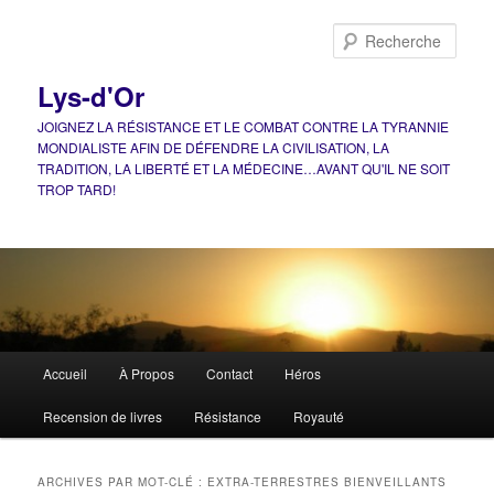
Aller
Aller
au
au
Rech
contenu
contenu
principal
secondaire
Lys-d'Or
JOIGNEZ LA RÉSISTANCE ET LE COMBAT CONTRE LA TYRANNIE
MONDIALISTE AFIN DE DÉFENDRE LA CIVILISATION, LA
TRADITION, LA LIBERTÉ ET LA MÉDECINE…AVANT QU'IL NE SOIT
TROP TARD!
Menu
Accueil
À Propos
Contact
Héros
principal
Recension de livres
Résistance
Royauté
ARCHIVES PAR MOT-CLÉ :
EXTRA-TERRESTRES BIENVEILLANTS