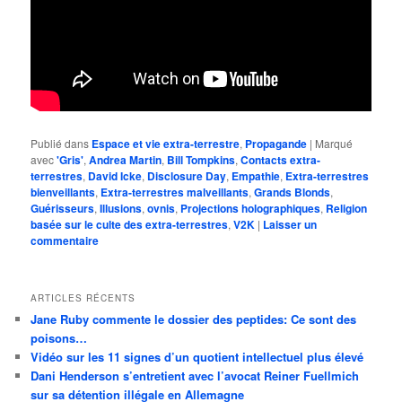
Publié dans
Espace et vie extra-terrestre
,
Propagande
|
Marqué
avec
'Gris'
,
Andrea Martin
,
Bill Tompkins
,
Contacts extra-
terrestres
,
David Icke
,
Disclosure Day
,
Empathie
,
Extra-terrestres
bienveillants
,
Extra-terrestres malveillants
,
Grands Blonds
,
Guérisseurs
,
Illusions
,
ovnis
,
Projections holographiques
,
Religion
basée sur le culte des extra-terrestres
,
V2K
|
Laisser un
commentaire
ARTICLES RÉCENTS
Jane Ruby commente le dossier des peptides: Ce sont des
poisons…
Vidéo sur les 11 signes d’un quotient intellectuel plus élevé
Dani Henderson s’entretient avec l’avocat Reiner Fuellmich
sur sa détention illégale en Allemagne