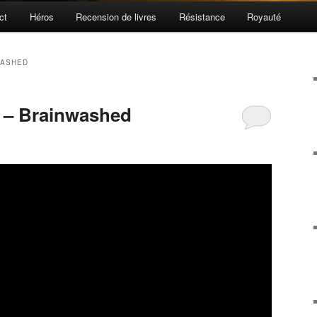
ct
Héros
Recension de livres
Résistance
Royauté
WASHED
 – Brainwashed