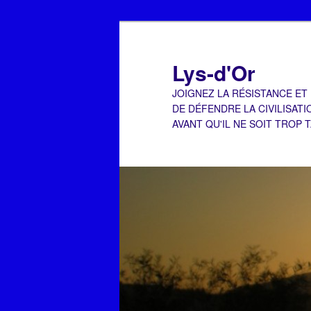
Aller
Aller
au
au
contenu
contenu
Lys-d'Or
principal
secondaire
JOIGNEZ LA RÉSISTANCE ET
DE DÉFENDRE LA CIVILISATI
AVANT QU'IL NE SOIT TROP 