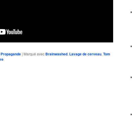
,
Propagande
|
Marqué avec
Brainwashed
,
Lavage de cerveau
,
Tom
re