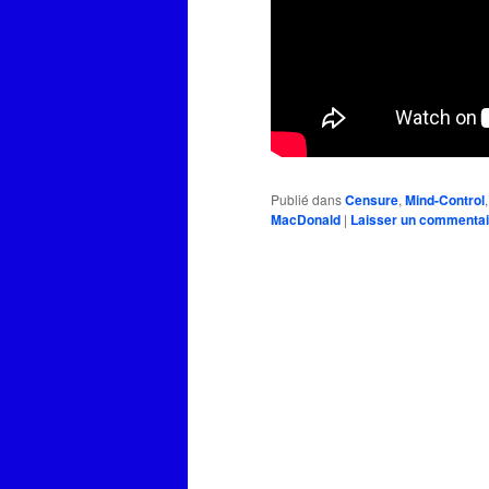
Publié dans
Censure
,
Mind-Control
MacDonald
|
Laisser un commentai