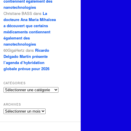
contiennent également des
nanotechnologies
Christiane BASS
dans
La
docteure Ana Maria Mihalcea
a découvert que certains
médicaments contiennent
également des
nanotechnologies
60GigaHertz
dans
Ricardo
Delgado Martin présente
l’agenda d’hybridation
globale prévue pour 2026
CATÉGORIES
Catégories
ARCHIVES
Archives