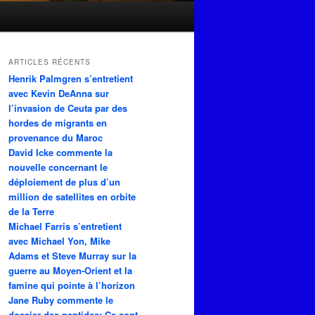
ARTICLES RÉCENTS
Henrik Palmgren s’entretient
avec Kevin DeAnna sur
l’invasion de Ceuta par des
hordes de migrants en
provenance du Maroc
David Icke commente la
nouvelle concernant le
déploiement de plus d’un
million de satellites en orbite
de la Terre
Michael Farris s’entretient
avec Michael Yon, Mike
Adams et Steve Murray sur la
guerre au Moyen-Orient et la
famine qui pointe à l’horizon
Jane Ruby commente le
dossier des peptides: Ce sont