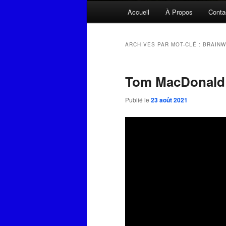
Menu
Accueil
À Propos
Conta
principal
ARCHIVES PAR MOT-CLÉ :
BRAIN
Tom MacDonald
Publié le
23 août 2021