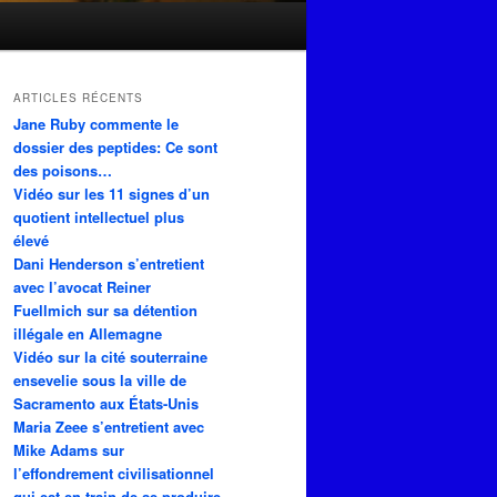
ARTICLES RÉCENTS
Jane Ruby commente le
dossier des peptides: Ce sont
des poisons…
Vidéo sur les 11 signes d’un
quotient intellectuel plus
élevé
Dani Henderson s’entretient
avec l’avocat Reiner
Fuellmich sur sa détention
illégale en Allemagne
Vidéo sur la cité souterraine
ensevelie sous la ville de
Sacramento aux États-Unis
Maria Zeee s’entretient avec
Mike Adams sur
l’effondrement civilisationnel
qui est en train de se produire