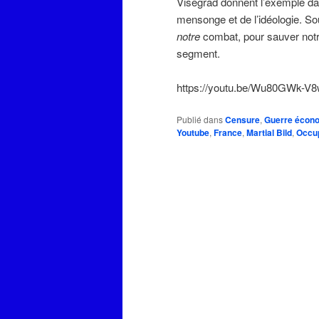
Visegrad donnent l’exemple da
mensonge et de l’idéologie. So
notre
combat, pour sauver notre 
segment.
https://youtu.be/Wu80GWk-V
Publié dans
Censure
,
Guerre écon
Youtube
,
France
,
Martial Bild
,
Occu