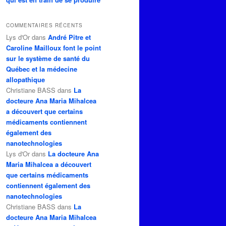
COMMENTAIRES RÉCENTS
Lys d'Or
dans
André Pitre et
Caroline Mailloux font le point
sur le système de santé du
Québec et la médecine
allopathique
Christiane BASS
dans
La
docteure Ana Maria Mihalcea
a découvert que certains
médicaments contiennent
également des
nanotechnologies
Lys d'Or
dans
La docteure Ana
Maria Mihalcea a découvert
que certains médicaments
contiennent également des
nanotechnologies
Christiane BASS
dans
La
docteure Ana Maria Mihalcea