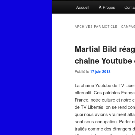
Menu
Accueil
À Propos
Conta
principal
ARCHIVES PAR MOT-CLÉ :
CAMPAG
Martial Bild réag
chaîne Youtube 
Publié le
17 juin 2018
La chaîne Youtube de TV Libert
alternatif. Ces patriotes França
France, notre culture et notre c
de TV Libertés, on se rend compt
quoi nous avions vraiment affa
sont sous occupation. Parler d
traités comme des étrangers 