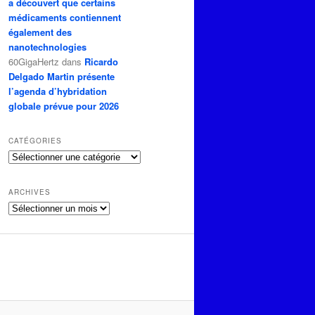
a découvert que certains
médicaments contiennent
également des
nanotechnologies
60GigaHertz
dans
Ricardo
Delgado Martin présente
l’agenda d’hybridation
globale prévue pour 2026
CATÉGORIES
Catégories
ARCHIVES
Archives