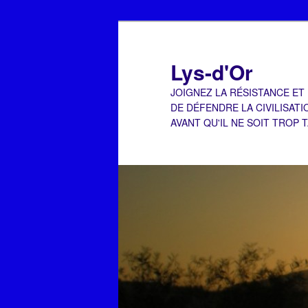
Aller
Aller
au
au
contenu
contenu
Lys-d'Or
principal
secondaire
JOIGNEZ LA RÉSISTANCE ET
DE DÉFENDRE LA CIVILISATI
AVANT QU'IL NE SOIT TROP 