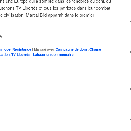
ns une Europe qui a sombré dans les ténèbres du déni, du
utenons TV Libertés et tous les patriotes dans leur combat,
civilisation. Martial Bild apparaît dans le premier
8w
omique
,
Résistance
|
Marqué avec
Campagne de dons
,
Chaîne
pation
,
TV Libertés
|
Laisser un commentaire