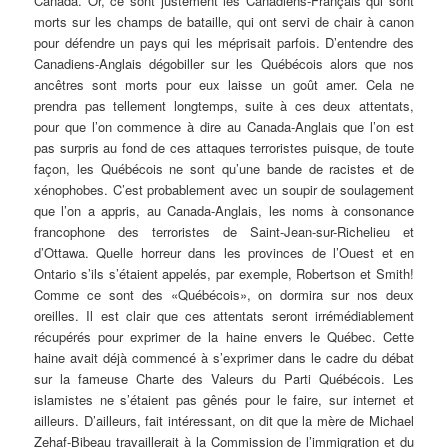
Canada. Or, ce sont justement les Canadiens-Français qui sont
morts sur les champs de bataille, qui ont servi de chair à canon
pour défendre un pays qui les méprisait parfois. D’entendre des
Canadiens-Anglais dégobiller sur les Québécois alors que nos
ancêtres sont morts pour eux laisse un goût amer. Cela ne
prendra pas tellement longtemps, suite à ces deux attentats,
pour que l’on commence à dire au Canada-Anglais que l’on est
pas surpris au fond de ces attaques terroristes puisque, de toute
façon, les Québécois ne sont qu’une bande de racistes et de
xénophobes. C’est probablement avec un soupir de soulagement
que l’on a appris, au Canada-Anglais, les noms à consonance
francophone des terroristes de Saint-Jean-sur-Richelieu et
d’Ottawa. Quelle horreur dans les provinces de l’Ouest et en
Ontario s’ils s’étaient appelés, par exemple, Robertson et Smith!
Comme ce sont des «Québécois», on dormira sur nos deux
oreilles. Il est clair que ces attentats seront irrémédiablement
récupérés pour exprimer de la haine envers le Québec. Cette
haine avait déjà commencé à s’exprimer dans le cadre du débat
sur la fameuse Charte des Valeurs du Parti Québécois. Les
islamistes ne s’étaient pas gênés pour le faire, sur internet et
ailleurs. D’ailleurs, fait intéressant, on dit que la mère de Michael
Zehaf-Bibeau travaillerait à la Commission de l’immigration et du