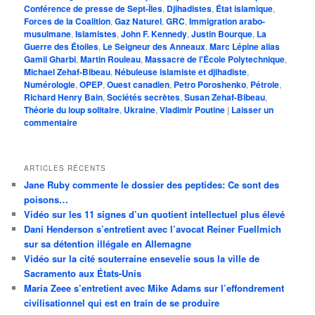
Conférence de presse de Sept-Îles
,
Djihadistes
,
État islamique
,
Forces de la Coalition
,
Gaz Naturel
,
GRC
,
Immigration arabo-
musulmane
,
Islamistes
,
John F. Kennedy
,
Justin Bourque
,
La
Guerre des Étoiles
,
Le Seigneur des Anneaux
,
Marc Lépine alias
Gamil Gharbi
,
Martin Rouleau
,
Massacre de l'École Polytechnique
,
Michael Zehaf-Bibeau
,
Nébuleuse islamiste et djihadiste
,
Numérologie
,
OPEP
,
Ouest canadien
,
Petro Poroshenko
,
Pétrole
,
Richard Henry Bain
,
Sociétés secrètes
,
Susan Zehaf-Bibeau
,
Théorie du loup solitaire
,
Ukraine
,
Vladimir Poutine
|
Laisser un
commentaire
ARTICLES RÉCENTS
Jane Ruby commente le dossier des peptides: Ce sont des
poisons…
Vidéo sur les 11 signes d’un quotient intellectuel plus élevé
Dani Henderson s’entretient avec l’avocat Reiner Fuellmich
sur sa détention illégale en Allemagne
Vidéo sur la cité souterraine ensevelie sous la ville de
Sacramento aux États-Unis
Maria Zeee s’entretient avec Mike Adams sur l’effondrement
civilisationnel qui est en train de se produire