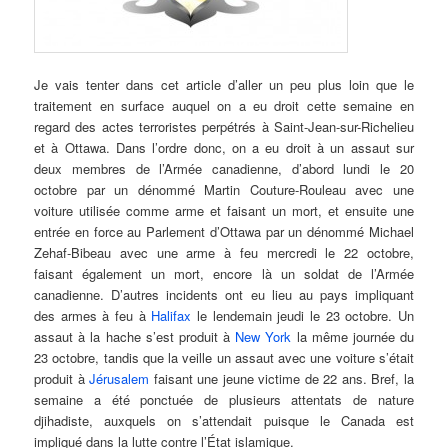
Je vais tenter dans cet article d’aller un peu plus loin que le
traitement en surface auquel on a eu droit cette semaine en
regard des actes terroristes perpétrés à Saint-Jean-sur-Richelieu
et à Ottawa. Dans l’ordre donc, on a eu droit à un assaut sur
deux membres de l’Armée canadienne, d’abord lundi le 20
octobre par un dénommé Martin Couture-Rouleau avec une
voiture utilisée comme arme et faisant un mort, et ensuite une
entrée en force au Parlement d’Ottawa par un dénommé Michael
Zehaf-Bibeau avec une arme à feu mercredi le 22 octobre,
faisant également un mort, encore là un soldat de l’Armée
canadienne. D’autres incidents ont eu lieu au pays impliquant
des armes à feu à
Halifax
le lendemain jeudi le 23 octobre. Un
assaut à la hache s’est produit à
New York
la même journée du
23 octobre, tandis que la veille un assaut avec une voiture s’était
produit à
Jérusalem
faisant une jeune victime de 22 ans. Bref, la
semaine a été ponctuée de plusieurs attentats de nature
djihadiste, auxquels on s’attendait puisque le Canada est
impliqué dans la lutte contre l’État islamique.