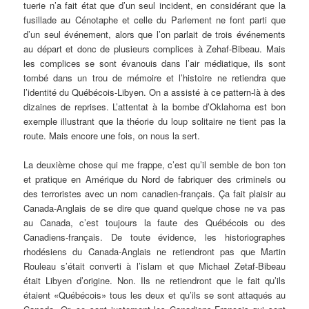
tuerie n’a fait état que d’un seul incident, en considérant que la
fusillade au Cénotaphe et celle du Parlement ne font parti que
d’un seul événement, alors que l’on parlait de trois événements
au départ et donc de plusieurs complices à Zehaf-Bibeau. Mais
les complices se sont évanouis dans l’air médiatique, ils sont
tombé dans un trou de mémoire et l’histoire ne retiendra que
l’identité du Québécois-Libyen. On a assisté à ce pattern-là à des
dizaines de reprises. L’attentat à la bombe d’Oklahoma est bon
exemple illustrant que la théorie du loup solitaire ne tient pas la
route. Mais encore une fois, on nous la sert.
La deuxième chose qui me frappe, c’est qu’il semble de bon ton
et pratique en Amérique du Nord de fabriquer des criminels ou
des terroristes avec un nom canadien-français. Ça fait plaisir au
Canada-Anglais de se dire que quand quelque chose ne va pas
au Canada, c’est toujours la faute des Québécois ou des
Canadiens-français. De toute évidence, les historiographes
rhodésiens du Canada-Anglais ne retiendront pas que Martin
Rouleau s’était converti à l’islam et que Michael Zetaf-Bibeau
était Libyen d’origine. Non. Ils ne retiendront que le fait qu’ils
étaient «Québécois» tous les deux et qu’ils se sont attaqués au