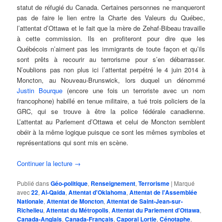
statut de réfugié du Canada. Certaines personnes ne manqueront
pas de faire le lien entre la Charte des Valeurs du Québec,
l’attentat d’Ottawa et le fait que la mère de Zehaf-Bibeau travaille
à cette commission. Ils en profiteront pour dire que les
Québécois n’aiment pas les immigrants de toute façon et qu’ils
sont prêts à recourir au terrorisme pour s’en débarrasser.
N’oublions pas non plus ici l’attentat perpétré le 4 juin 2014 à
Moncton, au Nouveau-Brunswick, lors duquel un dénommé
Justin Bourque
(encore une fois un terroriste avec un nom
francophone) habillé en tenue militaire, a tué trois policiers de la
GRC, qui se trouve à être la police fédérale canadienne.
L’attentat au Parlement d’Ottawa et celui de Moncton semblent
obéir à la même logique puisque ce sont les mêmes symboles et
représentations qui sont mis en scène.
Continuer la lecture
→
Publié dans
Géo-politique
,
Renseignement
,
Terrorisme
|
Marqué
avec
22
,
Al-Qaida
,
Attentat d'Oklahoma
,
Attentat de l'Assemblée
Nationale
,
Attentat de Moncton
,
Attentat de Saint-Jean-sur-
Richelieu
,
Attentat du Métropolis
,
Attentat du Parlement d'Ottawa
,
Canada-Anglais
,
Canada-Français
,
Caporal Lortie
,
Cénotaphe
,