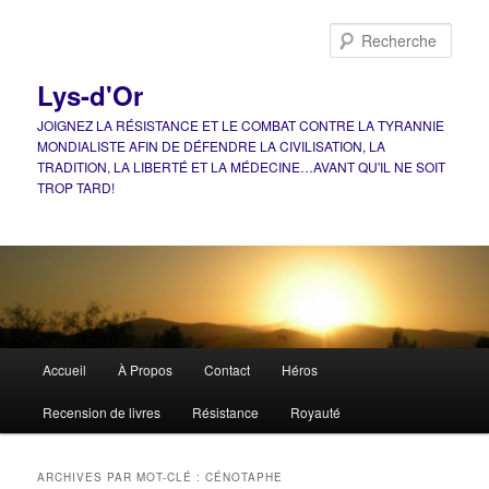
Aller
Aller
au
au
Rech
contenu
contenu
principal
secondaire
Lys-d'Or
JOIGNEZ LA RÉSISTANCE ET LE COMBAT CONTRE LA TYRANNIE
MONDIALISTE AFIN DE DÉFENDRE LA CIVILISATION, LA
TRADITION, LA LIBERTÉ ET LA MÉDECINE…AVANT QU'IL NE SOIT
TROP TARD!
Menu
Accueil
À Propos
Contact
Héros
principal
Recension de livres
Résistance
Royauté
ARCHIVES PAR MOT-CLÉ :
CÉNOTAPHE