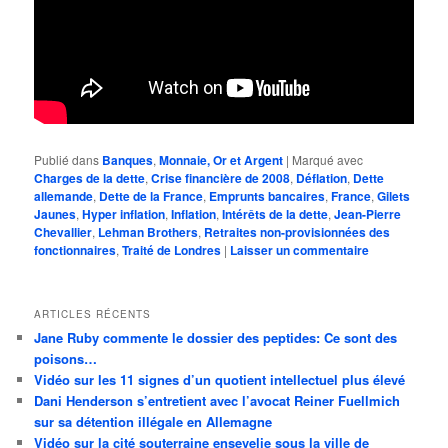
Publié dans
Banques
,
Monnaie, Or et Argent
|
Marqué avec
Charges de la dette
,
Crise financière de 2008
,
Déflation
,
Dette
allemande
,
Dette de la France
,
Emprunts bancaires
,
France
,
Gilets
Jaunes
,
Hyper inflation
,
Inflation
,
Intérêts de la dette
,
Jean-Pierre
Chevallier
,
Lehman Brothers
,
Retraites non-provisionnées des
fonctionnaires
,
Traité de Londres
|
Laisser un commentaire
ARTICLES RÉCENTS
Jane Ruby commente le dossier des peptides: Ce sont des
poisons…
Vidéo sur les 11 signes d’un quotient intellectuel plus élevé
Dani Henderson s’entretient avec l’avocat Reiner Fuellmich
sur sa détention illégale en Allemagne
Vidéo sur la cité souterraine ensevelie sous la ville de