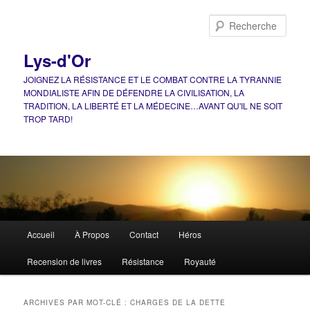
Aller
Aller
au
au
Rech
contenu
contenu
principal
secondaire
Lys-d'Or
JOIGNEZ LA RÉSISTANCE ET LE COMBAT CONTRE LA TYRANNIE
MONDIALISTE AFIN DE DÉFENDRE LA CIVILISATION, LA
TRADITION, LA LIBERTÉ ET LA MÉDECINE…AVANT QU'IL NE SOIT
TROP TARD!
Menu
Accueil
À Propos
Contact
Héros
principal
Recension de livres
Résistance
Royauté
ARCHIVES PAR MOT-CLÉ :
CHARGES DE LA DETTE